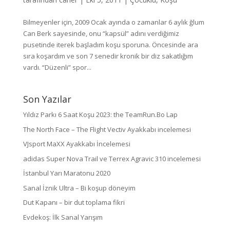
Bilmeyenler için, 2009 Ocak ayında o zamanlar 6 aylık ğlum
Can Berk sayesinde, onu “kapsül” adını verdiğimiz
pusetinde iterek başladım koşu sporuna. Öncesinde ara
sıra koşardım ve son 7 senedir kronik bir diz sakatlığım
vardı. “Düzenli” spor...
Son Yazılar
Yıldız Parkı 6 Saat Koşu 2023: the TeamRun.Bo Lap
The North Face – The Flight Vectiv Ayakkabı incelemesi
VJsport MaXX Ayakkabı İncelemesi
adidas Super Nova Trail ve Terrex Agravic 310 incelemesi
İstanbul Yarı Maratonu 2020
Sanal İznik Ultra – Bi koşup döneyim
Dut Kapanı – bir dut toplama fikri
Evdekoş: İlk Sanal Yarışım