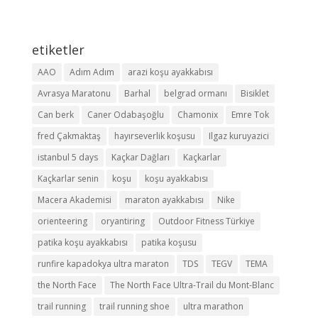
etiketler
AAO
Adım Adım
arazi koşu ayakkabısı
Avrasya Maratonu
Barhal
belgrad ormanı
Bisiklet
Can berk
Caner Odabaşoğlu
Chamonix
Emre Tok
fred Çakmaktaş
hayırseverlik koşusu
Ilgaz kuruyazici
istanbul 5 days
Kaçkar Dağları
Kaçkarlar
Kaçkarlar senin
koşu
koşu ayakkabısı
Macera Akademisi
maraton ayakkabısı
Nike
orienteering
oryantiring
Outdoor Fitness Türkiye
patika koşu ayakkabısı
patika koşusu
runfire kapadokya ultra maraton
TDS
TEGV
TEMA
the North Face
The North Face Ultra-Trail du Mont-Blanc
trail running
trail running shoe
ultra marathon