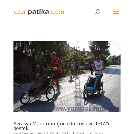
Avrasya Maratonu: Çocuklu koşu ve TEGV’e
destek
tarafından
caner
|
Eki 5, 2011
|
Çocuklu
,
Koşu