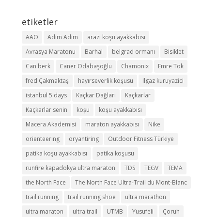
etiketler
AAO
Adım Adım
arazi koşu ayakkabısı
Avrasya Maratonu
Barhal
belgrad ormanı
Bisiklet
Can berk
Caner Odabaşoğlu
Chamonix
Emre Tok
fred Çakmaktaş
hayırseverlik koşusu
Ilgaz kuruyazici
istanbul 5 days
Kaçkar Dağları
Kaçkarlar
Kaçkarlar senin
koşu
koşu ayakkabısı
Macera Akademisi
maraton ayakkabısı
Nike
orienteering
oryantiring
Outdoor Fitness Türkiye
patika koşu ayakkabısı
patika koşusu
runfire kapadokya ultra maraton
TDS
TEGV
TEMA
the North Face
The North Face Ultra-Trail du Mont-Blanc
trail running
trail running shoe
ultra marathon
ultra maraton
ultra trail
UTMB
Yusufeli
Çoruh