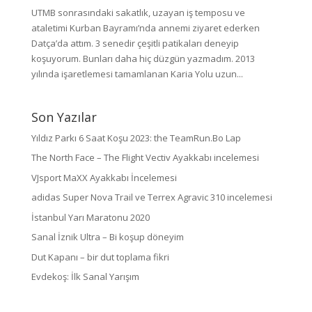
UTMB sonrasındaki sakatlık, uzayan iş temposu ve
ataletimi Kurban Bayramı’nda annemi ziyaret ederken
Datça’da attım. 3 senedir çeşitli patikaları deneyip
koşuyorum. Bunları daha hiç düzgün yazmadım. 2013
yılında işaretlemesi tamamlanan Karia Yolu uzun...
Son Yazılar
Yıldız Parkı 6 Saat Koşu 2023: the TeamRun.Bo Lap
The North Face – The Flight Vectiv Ayakkabı incelemesi
VJsport MaXX Ayakkabı İncelemesi
adidas Super Nova Trail ve Terrex Agravic 310 incelemesi
İstanbul Yarı Maratonu 2020
Sanal İznik Ultra – Bi koşup döneyim
Dut Kapanı – bir dut toplama fikri
Evdekoş: İlk Sanal Yarışım