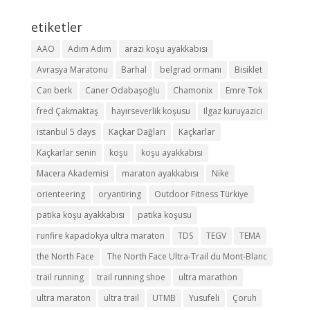
etiketler
AAO
Adım Adım
arazi koşu ayakkabısı
Avrasya Maratonu
Barhal
belgrad ormanı
Bisiklet
Can berk
Caner Odabaşoğlu
Chamonix
Emre Tok
fred Çakmaktaş
hayırseverlik koşusu
Ilgaz kuruyazici
istanbul 5 days
Kaçkar Dağları
Kaçkarlar
Kaçkarlar senin
koşu
koşu ayakkabısı
Macera Akademisi
maraton ayakkabısı
Nike
orienteering
oryantiring
Outdoor Fitness Türkiye
patika koşu ayakkabısı
patika koşusu
runfire kapadokya ultra maraton
TDS
TEGV
TEMA
the North Face
The North Face Ultra-Trail du Mont-Blanc
trail running
trail running shoe
ultra marathon
ultra maraton
ultra trail
UTMB
Yusufeli
Çoruh