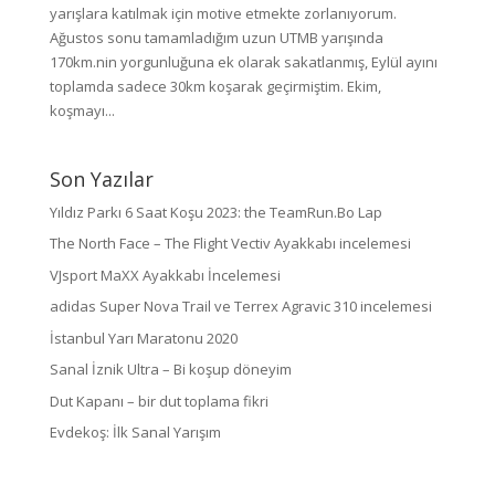
yarışlara katılmak için motive etmekte zorlanıyorum.
Ağustos sonu tamamladığım uzun UTMB yarışında
170km.nin yorgunluğuna ek olarak sakatlanmış, Eylül ayını
toplamda sadece 30km koşarak geçirmiştim. Ekim,
koşmayı...
Son Yazılar
Yıldız Parkı 6 Saat Koşu 2023: the TeamRun.Bo Lap
The North Face – The Flight Vectiv Ayakkabı incelemesi
VJsport MaXX Ayakkabı İncelemesi
adidas Super Nova Trail ve Terrex Agravic 310 incelemesi
İstanbul Yarı Maratonu 2020
Sanal İznik Ultra – Bi koşup döneyim
Dut Kapanı – bir dut toplama fikri
Evdekoş: İlk Sanal Yarışım