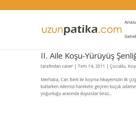
Anas
Gene
II. Aile Koşu-Yürüyüş Şenli
tarafından
caner
|
Tem 14, 2011
|
Çocuklu
,
Koş
Merhaba, Can Berk ile koşma hikayemizin ilk çizgi
kutlarken Ailemizi harekete geçiren küçük adamın
yoğunluğu arasında duyurular biraz...