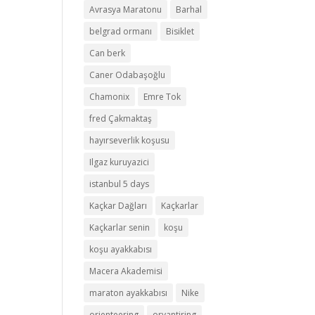
Avrasya Maratonu
Barhal
belgrad ormanı
Bisiklet
Can berk
Caner Odabaşoğlu
Chamonix
Emre Tok
fred Çakmaktaş
hayırseverlik koşusu
Ilgaz kuruyazici
istanbul 5 days
Kaçkar Dağları
Kaçkarlar
Kaçkarlar senin
koşu
koşu ayakkabısı
Macera Akademisi
maraton ayakkabısı
Nike
orienteering
oryantiring