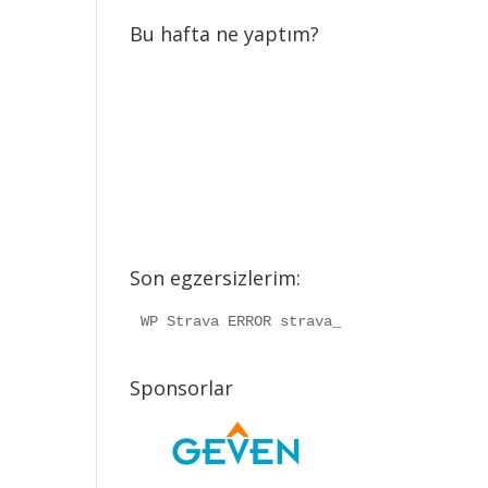
Bu hafta ne yaptım?
Son egzersizlerim:
WP Strava ERROR strava_info should be a
Sponsorlar