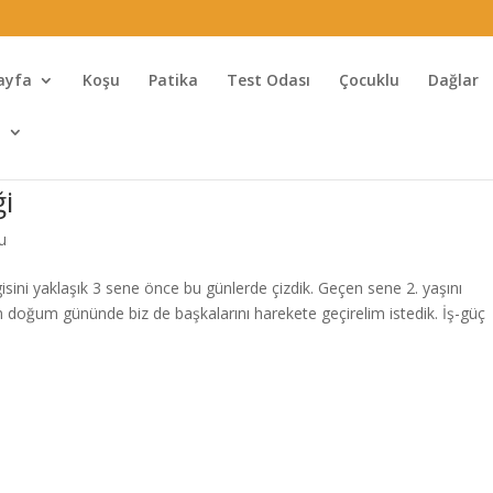
ayfa
Koşu
Patika
Test Odası
Çocuklu
Dağlar
l
ği
u
sini yaklaşık 3 sene önce bu günlerde çizdik. Geçen sene 2. yaşını
 doğum gününde biz de başkalarını harekete geçirelim istedik. İş-güç