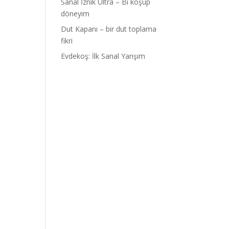
Sanal İznik Ultra – Bi koşup
döneyim
Dut Kapanı – bir dut toplama
fikri
Evdekoş: İlk Sanal Yarışım