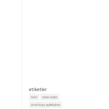
etiketler
AAO
Adım Adım
arazi koşu ayakkabısı