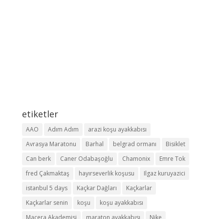
etiketler
AAO
Adım Adım
arazi koşu ayakkabısı
Avrasya Maratonu
Barhal
belgrad ormanı
Bisiklet
Can berk
Caner Odabaşoğlu
Chamonix
Emre Tok
fred Çakmaktaş
hayırseverlik koşusu
Ilgaz kuruyazici
istanbul 5 days
Kaçkar Dağları
Kaçkarlar
Kaçkarlar senin
koşu
koşu ayakkabısı
Macera Akademisi
maraton ayakkabısı
Nike