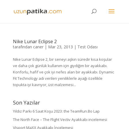
Nike Lunar Eclipse 2
tarafından
caner
|
Mar 23, 2013
|
Test Odası
Nike Lunar Eclipse 2, bir seneyi aşkın süredir kısa koşular
ve daha çok günlük kullanım için giydiğim bir ayakkabı.
Konforlu, hafif ve çok iyi nefes alan bir ayakkabı. Dynamic
Fit Technology adı verilen yeniliklerle ayağı özellikle
topukta iyi kavrıyor, üst malzemesi...
Son Yazılar
Yıldız Parkı 6 Saat Koşu 2023: the TeamRun.Bo Lap
The North Face – The Flight Vectiv Ayakkabı incelemesi
VJsport MaXX Ayakkabı İncelemesi