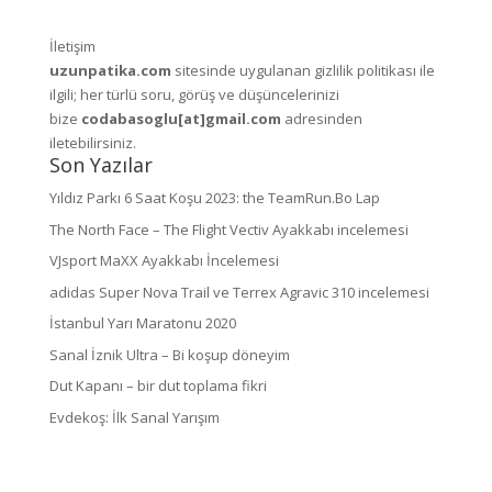
İletişim
uzunpatika.com
sitesinde uygulanan gizlilik politikası ile
ilgili; her türlü soru, görüş ve düşüncelerinizi
bize
codabasoglu[at]gmail.com
adresinden
iletebilirsiniz.
Son Yazılar
Yıldız Parkı 6 Saat Koşu 2023: the TeamRun.Bo Lap
The North Face – The Flight Vectiv Ayakkabı incelemesi
VJsport MaXX Ayakkabı İncelemesi
adidas Super Nova Trail ve Terrex Agravic 310 incelemesi
İstanbul Yarı Maratonu 2020
Sanal İznik Ultra – Bi koşup döneyim
Dut Kapanı – bir dut toplama fikri
Evdekoş: İlk Sanal Yarışım