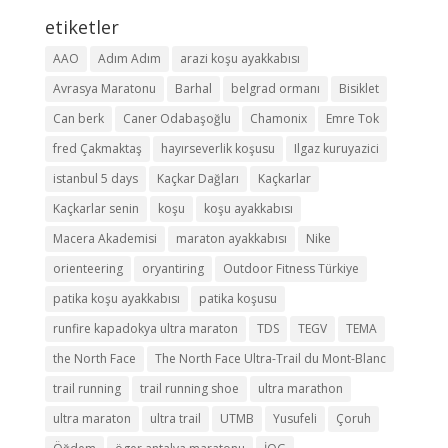
etiketler
AAO
Adım Adım
arazi koşu ayakkabısı
Avrasya Maratonu
Barhal
belgrad ormanı
Bisiklet
Can berk
Caner Odabaşoğlu
Chamonix
Emre Tok
fred Çakmaktaş
hayırseverlik koşusu
Ilgaz kuruyazici
istanbul 5 days
Kaçkar Dağları
Kaçkarlar
Kaçkarlar senin
koşu
koşu ayakkabısı
Macera Akademisi
maraton ayakkabısı
Nike
orienteering
oryantiring
Outdoor Fitness Türkiye
patika koşu ayakkabısı
patika koşusu
runfire kapadokya ultra maraton
TDS
TEGV
TEMA
the North Face
The North Face Ultra-Trail du Mont-Blanc
trail running
trail running shoe
ultra marathon
ultra maraton
ultra trail
UTMB
Yusufeli
Çoruh