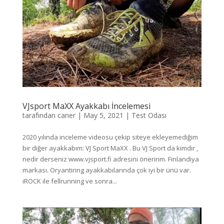
VJsport MaXX Ayakkabı İncelemesi
tarafından
caner
|
May 5, 2021
|
Test Odası
2020 yılında inceleme videosu çekip siteye ekleyemediğim
bir diğer ayakkabım: VJ Sport MaXX . Bu VJ Sport da kimdir ,
nedir derseniz www.vjsport.fi adresini öneririm. Finlandiya
markası. Oryantiring ayakkabılarında çok iyi bir ünü var.
iROCK ile fellrunning ve sonra...