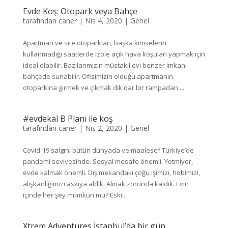
Evde Koş: Otopark veya Bahçe
tarafından
caner
|
Nis 4, 2020
|
Genel
Apartman ve site otoparkları, başka kimselerin
kullanmadığı saatlerde izole açık hava koşuları yapmak için
ideal olabilir. Bazılarımızın müstakil evi benzer imkanı
bahçede sunabilir. Ofisimizin olduğu apartmanın
otoparkına girmek ve çıkmak dik dar bir rampadan....
#evdekal B Planı ile koş
tarafından
caner
|
Nis 2, 2020
|
Genel
Covid-19 salgını bütün dünyada ve maalesef Türkiye’de
pandemi seviyesinde. Sosyal mesafe önemli. Yetmiyor,
evde kalmak önemli. Dış mekandaki çoğu işimizi, hobimizi,
alışkanlığımızı askıya aldık. Almak zorunda kaldık. Evin
içinde her şey mümkün mü? Eski...
Xtrem Adventures İstanbul’da bir gün