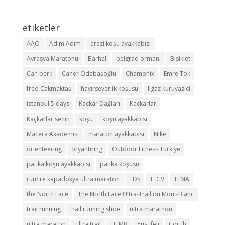
etiketler
AAO
Adım Adım
arazi koşu ayakkabısı
Avrasya Maratonu
Barhal
belgrad ormanı
Bisiklet
Can berk
Caner Odabaşoğlu
Chamonix
Emre Tok
fred Çakmaktaş
hayırseverlik koşusu
Ilgaz kuruyazici
istanbul 5 days
Kaçkar Dağları
Kaçkarlar
Kaçkarlar senin
koşu
koşu ayakkabısı
Macera Akademisi
maraton ayakkabısı
Nike
orienteering
oryantiring
Outdoor Fitness Türkiye
patika koşu ayakkabısı
patika koşusu
runfire kapadokya ultra maraton
TDS
TEGV
TEMA
the North Face
The North Face Ultra-Trail du Mont-Blanc
trail running
trail running shoe
ultra marathon
ultra maraton
ultra trail
UTMB
Yusufeli
Çoruh