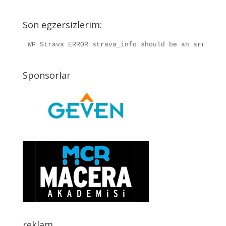
Son egzersizlerim:
WP Strava ERROR strava_info should be an array, r
Sponsorlar
reklam