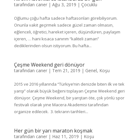
tarafından
caner
|
Ağu 3, 2019
|
Çocuklu
Oğlumu çoğu hafta sadece haftasonları görebiliyorum.
Onunla vakit geçirmek sadece güzel zaman olmasın,
eğlenceli, öğretici, hareket içeren, düşündüren, paylaşım
içeren, … hani kısaca sanırım “kaliteli zaman”
dediklerinden olsun istiyorum. Bu hafta...
Çeşme Weekend geri dönüyor
tarafından
caner
|
Tem 21, 2019
|
Genel
,
Koşu
2015 ve 2016 yıllarında “Türkiye’nin denizde biten ilk ve tek
yarışı” olarak büyük beğeni toplayan Çeşme Weekend geri
dönüyor. Çeşme Weekend, bir yarıştan öte, çok yönlü spor
festivali olarak yine Macera Akademisi tarafından
organize edilecek. 3. tekrarın tarihleri...
Her gün bir yarı maraton koşmak
tarafından
caner
|
Haz 11, 2019
|
Koşu