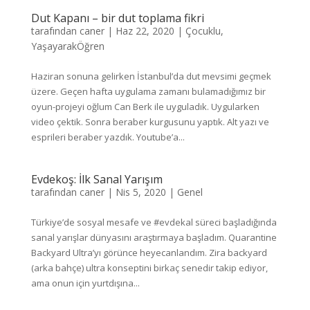
Dut Kapanı – bir dut toplama fikri
tarafından
caner
|
Haz 22, 2020
|
Çocuklu
,
YaşayarakÖğren
Haziran sonuna gelirken İstanbul’da dut mevsimi geçmek
üzere. Geçen hafta uygulama zamanı bulamadığımız bir
oyun-projeyi oğlum Can Berk ile uyguladık. Uygularken
video çektik. Sonra beraber kurgusunu yaptık. Alt yazı ve
esprileri beraber yazdık. Youtube’a...
Evdekoş: İlk Sanal Yarışım
tarafından
caner
|
Nis 5, 2020
|
Genel
Türkiye’de sosyal mesafe ve #evdekal süreci başladığında
sanal yarışlar dünyasını araştırmaya başladım. Quarantine
Backyard Ultra’yı görünce heyecanlandım. Zira backyard
(arka bahçe) ultra konseptini birkaç senedir takip ediyor,
ama onun için yurtdışına...