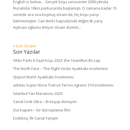
English is below… Gerçek koşu serüvenim 2009 yılında
Runatolia 10km parkurunda başlamıştı. O zamana kadar 15
senedir ara sıra koşmuş olsam da, hiç koşu yarışı
bitirmemiştim. Can Berk’i kapsülünde ittiğim ilk yarış.
Açıkcası oğlumu itmiyor olsam dizimin...
« Eski Girişler
Son Yazılar
Yıldız Parkı 6 Saat Koşu 2023: the TeamRun.Bo Lap
The North Face – The Flight Vectiv Ayakkabı incelemesi
VJsport MaXX Ayakkabı İncelemesi
adidas Super Nova Trail ve Terrex Agravic 310 incelemesi
İstanbul Yarı Maratonu 2020
Sanal İznik Ultra – Bi koşup döneyim
Dut Kapanı – bir dut toplama fikri
Evdekoş: İlk Sanal Yarışım