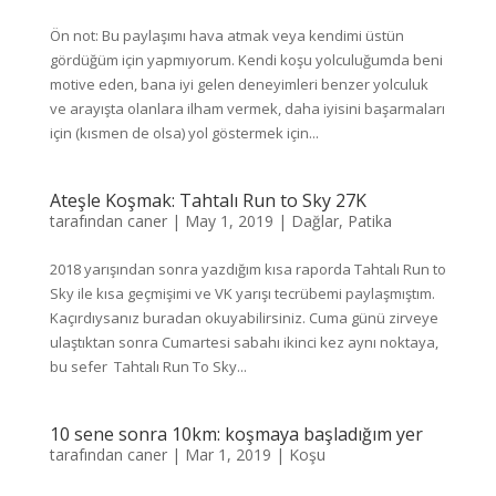
Ön not: Bu paylaşımı hava atmak veya kendimi üstün
gördüğüm için yapmıyorum. Kendi koşu yolculuğumda beni
motive eden, bana iyi gelen deneyimleri benzer yolculuk
ve arayışta olanlara ilham vermek, daha iyisini başarmaları
için (kısmen de olsa) yol göstermek için...
Ateşle Koşmak: Tahtalı Run to Sky 27K
tarafından
caner
|
May 1, 2019
|
Dağlar
,
Patika
2018 yarışından sonra yazdığım kısa raporda Tahtalı Run to
Sky ile kısa geçmişimi ve VK yarışı tecrübemi paylaşmıştım.
Kaçırdıysanız buradan okuyabilirsiniz. Cuma günü zirveye
ulaştıktan sonra Cumartesi sabahı ikinci kez aynı noktaya,
bu sefer Tahtalı Run To Sky...
10 sene sonra 10km: koşmaya başladığım yer
tarafından
caner
|
Mar 1, 2019
|
Koşu