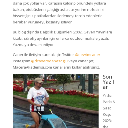
daha çok yollar var. Kafasını kaldırıp önündeki yollara
bakan, otobüslerin çalıştığı asfaltlar yerine nefesinizi
hissettiğiniz patikalardan ilerlemeyi tercih edenlerle
beraber yürümeyi, koşmayı istiyor.
Bu blog dışında Dağcılık Düğümleri (2002, Geven Yayınları)
kitabı, süreli yayınlar için onlarca outdoor makale yazdı.
Yazmaya devam ediyor.
Caner ile iletişim kurmak için Twitter
@devrimcaner
Instagram
@dcanerodabasoglu
veya caner (et)
MaceraAkademisi.com kanallarını kullanabilirsiniz.
Son
Yazıl
ar
Yıldız
Parkı 6
Saat
Koşu
2023:
the