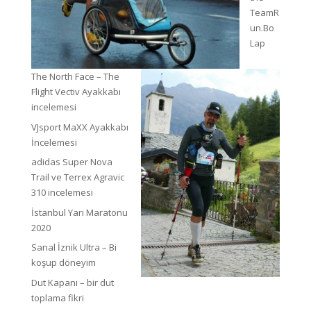
TeamR
un.Bo
Lap
The North Face – The
Flight Vectiv Ayakkabı
incelemesi
VJsport MaXX Ayakkabı
İncelemesi
adidas Super Nova
Trail ve Terrex Agravic
310 incelemesi
İstanbul Yarı Maratonu
2020
Sanal İznik Ultra – Bi
koşup döneyim
Dut Kapanı – bir dut
toplama fikri