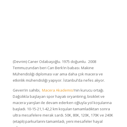
(Devrim) Caner Odabaşoğlu. 1975 doğumlu. 2008
Temmuzundan beri Can Berk’in babası. Makine
Mühendisliği diploması var ama daha çok macera ve
etkinlik mühendisliği yapıyor. İstanbul’da nefes alıyor.
Geven’in sahibi,
Macera Akademisi
‘nin kurucu ortağı.
Dağcılıkla başlayan spor hayatı oryantiring, bisiklet ve
macera yarışları ile devam ederken oğluyla yol koşularına
başladı. 10-15-21,1-42,2 km koşuları tamamladıktan sonra
ultra mesafelere merak sardı. 50K, 80K, 120K, 170K ve 240K
(etaplı) parkurlarını tamamladı, yeni mesafeler hayal