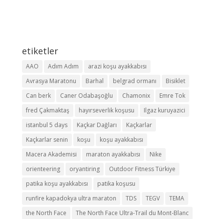
etiketler
AAO
Adım Adım
arazi koşu ayakkabısı
Avrasya Maratonu
Barhal
belgrad ormanı
Bisiklet
Can berk
Caner Odabaşoğlu
Chamonix
Emre Tok
fred Çakmaktaş
hayırseverlik koşusu
Ilgaz kuruyazici
istanbul 5 days
Kaçkar Dağları
Kaçkarlar
Kaçkarlar senin
koşu
koşu ayakkabısı
Macera Akademisi
maraton ayakkabısı
Nike
orienteering
oryantiring
Outdoor Fitness Türkiye
patika koşu ayakkabısı
patika koşusu
runfire kapadokya ultra maraton
TDS
TEGV
TEMA
the North Face
The North Face Ultra-Trail du Mont-Blanc