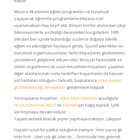
ediyor.
Macera Akademisi eğitim programları ve kurumsal
yaşayarak öğrenme programlarını ihtiyaca özel
uyarlamaktan hep keyif aldı. Bireyin konfor alanından çıkıp
bilinmeyenlerle yüzleştiği deneyimleri kurgularken 1995
yılından beri içinde bulunduğu yüzlerce doğada liderlik
eğitim ve etkinliğinin faydasını gördü. Sportif etkinlikler ve
kurumsal organizasyonların farklı ihtiyaçlarını gözlemleme,
çözümlerini geliştirme imkanı oldu. Bireysel farkındalık ve
zihnin özgürlemesi ile uzun mesafeleri koşarken, yaşamın
diğer alanlarındaki zorlu hedefleri başarmanın da benzer
yol haritaları olduğunu fark etti, başkalarına
yolun başını
gösterebileceği deneyimler
geliştirmeye başladı.
Yol koşularını koşarken
Adım Adım Oluşumu
aracılığıyla
TEGV
,
Koruncuk
,
AKUT
ve
TOHUM
için bağış topladı. İyilik
için koşmaya devam ediyor.
Yaşamı anlamlı kılacak şeyler yapmaya inanıyor, çalışıyor.
Hayatın uzun bir patika olduğuna inanıyor. İster yavaş git,
ister hızlı…İster çok git, ister az… Önünüzde hep gidecek