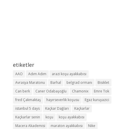
etiketler
AAO
Adım Adım
arazi koşu ayakkabısı
Avrasya Maratonu
Barhal
belgrad ormanı
Bisiklet
Can berk
Caner Odabaşoğlu
Chamonix
Emre Tok
fred Çakmaktaş
hayırseverlik koşusu
Ilgaz kuruyazici
istanbul 5 days
Kaçkar Dağları
Kaçkarlar
Kaçkarlar senin
koşu
koşu ayakkabısı
Macera Akademisi
maraton ayakkabısı
Nike