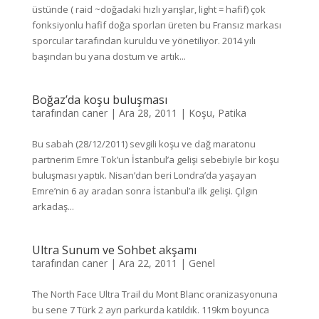
üstünde ( raid ~doğadaki hızlı yarışlar, light = hafif) çok
fonksiyonlu hafif doğa sporları üreten bu Fransız markası
sporcular tarafından kuruldu ve yönetiliyor. 2014 yılı
başından bu yana dostum ve artık...
Boğaz’da koşu buluşması
tarafından
caner
|
Ara 28, 2011
|
Koşu
,
Patika
Bu sabah (28/12/2011) sevgili koşu ve dağ maratonu
partnerim Emre Tok’un İstanbul’a gelişi sebebiyle bir koşu
buluşması yaptık. Nisan’dan beri Londra’da yaşayan
Emre’nin 6 ay aradan sonra İstanbul’a ilk gelişi. Çılgın
arkadaş...
Ultra Sunum ve Sohbet akşamı
tarafından
caner
|
Ara 22, 2011
|
Genel
The North Face Ultra Trail du Mont Blanc oranizasyonuna
bu sene 7 Türk 2 ayrı parkurda katıldık. 119km boyunca