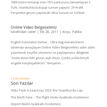
7000 metre tırmanıp inen TDS parkurunu tamamlayan 5
Türk, İstanbul’da buluşup sunum yapıyor. 29 Aralık
Perşembe gecesi yapılacak Ultra Sunum ve Sohbet...
Online Video Belgeselimiz
tarafından
caner
|
Eki 28, 2011
|
Koşu
,
Patika
English translation below… Ultra dağ maratonlarını
tanıtmayı amaçlayan Online Video Belgeselimiz adım adım
yayınlandı. Keyifle izlemeniz ve paylaşmanız dileğimle.
“Acele etsen bile gözün açık olsun. Çünkü yolda birçok
engelle karşılaşabilirsin.” Benjamin...
« Eski Girişler
Son Yazılar
Yıldız Parkı 6 Saat Koşu 2023: the TeamRun.Bo Lap
The North Face – The Flight Vectiv Ayakkabı incelemesi
VJsport MaXX Ayakkabı İncelemesi