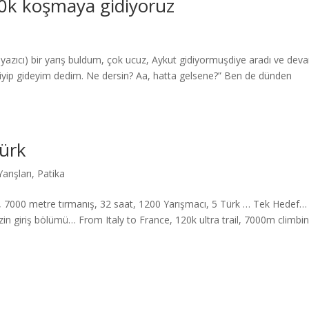
80k koşmaya gidiyoruz
uyazıcı) bir yarış buldum, çok ucuz, Aykut gidiyormuşdiye aradı ve dev
adi diyip gideyim dedim. Ne dersin? Aa, hatta gelsene?” Ben de dünden
ürk
arışları
,
Patika
on, 7000 metre tırmanış, 32 saat, 1200 Yarışmacı, 5 Türk … Tek Hedef…
n giriş bölümü… From Italy to France, 120k ultra trail, 7000m climbin