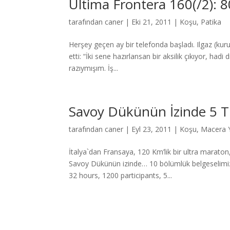
Ultima Frontera 160(/2): 
tarafından
caner
|
Eki 21, 2011
|
Koşu
,
Patika
Herşey geçen ay bir telefonda başladı. Ilgaz (kur
etti: “İki sene hazırlansan bir aksilik çıkıyor, h
razıymışım. İş...
Savoy Dükünün İzinde 5 T
tarafından
caner
|
Eyl 23, 2011
|
Koşu
,
Macera Y
İtalya`dan Fransaya, 120 Km’lik bir ultra marat
Savoy Dükünün izinde… 10 bölümlük belgeselimizi
32 hours, 1200 participants, 5...