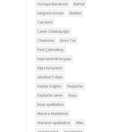
Avrasya Maratonu
Barhal
belgrad ormanı
Bisiklet
Can berk
Caner Odabaşoğlu
Chamonix
Emre Tok
fred Çakmaktaş
hayırseverlik koşusu
Ilgaz kuruyazici
istanbul 5 days
Kaçkar Dağları
Kaçkarlar
Kaçkarlar senin
koşu
koşu ayakkabısı
Macera Akademisi
maraton ayakkabısı
Nike
orienteering
oryantiring