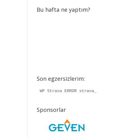
Bu hafta ne yaptım?
Son egzersizlerim:
WP Strava ERROR strava_info should be a
Sponsorlar