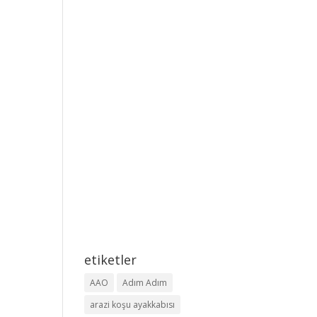
etiketler
AAO
Adım Adım
arazi koşu ayakkabısı