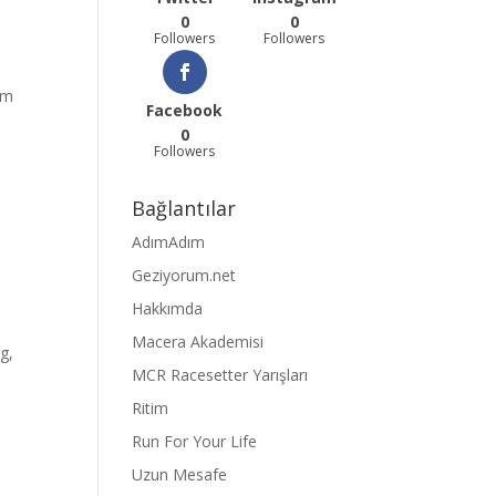
0
0
Followers
Followers
am
Facebook
0
Followers
Bağlantılar
AdımAdım
Geziyorum.net
Hakkımda
Macera Akademisi
g,
MCR Racesetter Yarışları
Ritim
Run For Your Life
Uzun Mesafe