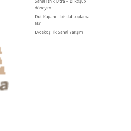
Sanal İznik Ultra – Bi koşup
döneyim
Dut Kapanı – bir dut toplama
fikri
Evdekoş: İlk Sanal Yarışım