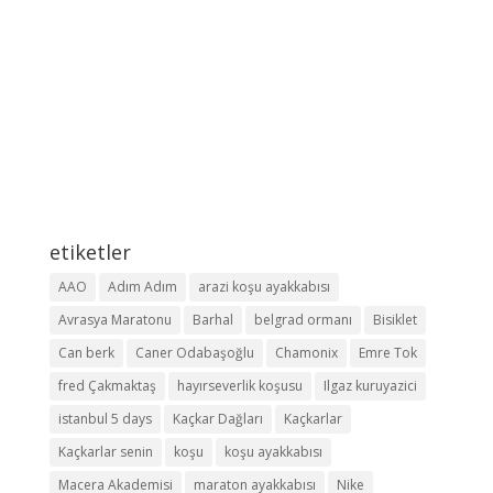
etiketler
AAO
Adım Adım
arazi koşu ayakkabısı
Avrasya Maratonu
Barhal
belgrad ormanı
Bisiklet
Can berk
Caner Odabaşoğlu
Chamonix
Emre Tok
fred Çakmaktaş
hayırseverlik koşusu
Ilgaz kuruyazici
istanbul 5 days
Kaçkar Dağları
Kaçkarlar
Kaçkarlar senin
koşu
koşu ayakkabısı
Macera Akademisi
maraton ayakkabısı
Nike