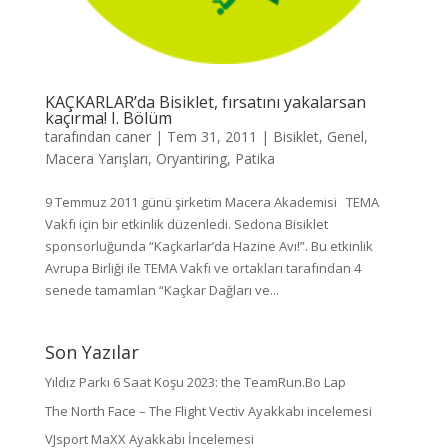
KAÇKARLAR’da Bisiklet, fırsatını yakalarsan
kaçırma! I. Bölüm
tarafından
caner
|
Tem 31, 2011
|
Bisiklet
,
Genel
,
Macera Yarışları
,
Oryantiring
,
Patika
9 Temmuz 2011 günü şirketim Macera Akademisi TEMA
Vakfı için bir etkinlik düzenledi. Sedona Bisiklet
sponsorluğunda “Kaçkarlar’da Hazine Avı!”. Bu etkinlik
Avrupa Birliği ile TEMA Vakfı ve ortakları tarafından 4
senede tamamlan “Kaçkar Dağları ve...
Son Yazılar
Yıldız Parkı 6 Saat Koşu 2023: the TeamRun.Bo Lap
The North Face – The Flight Vectiv Ayakkabı incelemesi
VJsport MaXX Ayakkabı İncelemesi