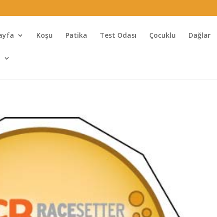
ayfa
Koşu
Patika
Test Odası
Çocuklu
Dağlar
l