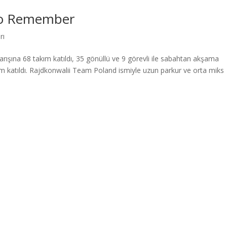
to Remember
rı
arışına 68 takım katıldı, 35 gönüllü ve 9 görevli ile sabahtan akşama
kım katıldı. Rajdkonwalii Team Poland ismiyle uzun parkur ve orta miks