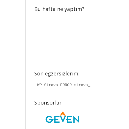
Bu hafta ne yaptım?
Son egzersizlerim:
WP Strava ERROR strava_info should be a
Sponsorlar