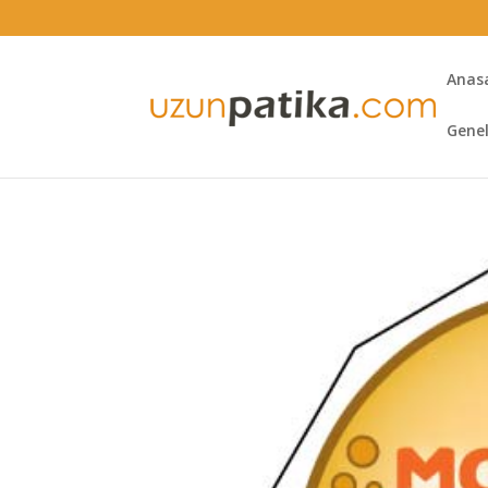
Anas
Gene