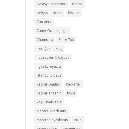
Avrasya Maratonu
Barhal
belgrad ormanı
Bisiklet
Can berk
Caner Odabaşoğlu
Chamonix
Emre Tok
fred Çakmaktaş
hayırseverlik koşusu
Ilgaz kuruyazici
istanbul 5 days
Kaçkar Dağları
Kaçkarlar
Kaçkarlar senin
koşu
koşu ayakkabısı
Macera Akademisi
maraton ayakkabısı
Nike
orienteering
oryantiring