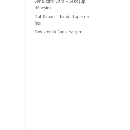
Sanal İznik Ultra – Bi koşup
döneyim
Dut Kapanı – bir dut toplama
fikri
Evdekoş: İlk Sanal Yarışım