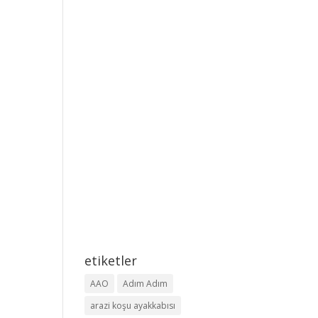
etiketler
AAO
Adım Adım
arazi koşu ayakkabısı