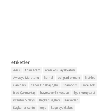
etiketler
AAO
Adım Adım
arazi koşu ayakkabısı
Avrasya Maratonu
Barhal
belgrad ormanı
Bisiklet
Can berk
Caner Odabaşoğlu
Chamonix
Emre Tok
fred Çakmaktaş
hayırseverlik koşusu
Ilgaz kuruyazici
istanbul 5 days
Kaçkar Dağları
Kaçkarlar
Kaçkarlar senin
koşu
koşu ayakkabısı