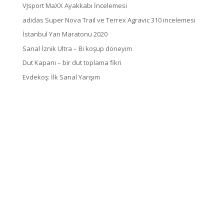
VJsport MaXX Ayakkabı İncelemesi
adidas Super Nova Trail ve Terrex Agravic 310 incelemesi
İstanbul Yarı Maratonu 2020
Sanal İznik Ultra – Bi koşup döneyim
Dut Kapanı – bir dut toplama fikri
Evdekoş: İlk Sanal Yarışım