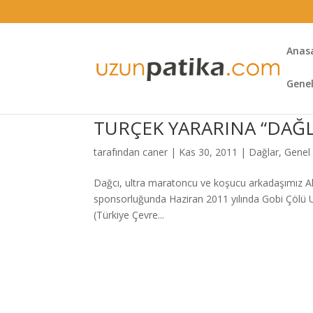
Anas
Gene
TURÇEK YARARINA “DAĞL
tarafından
caner
|
Kas 30, 2011
|
Dağlar
,
Genel
Dağcı, ultra maratoncu ve koşucu arkadaşımız Alpe
sponsorluğunda Haziran 2011 yılında Gobi Çölü U
(Türkiye Çevre...