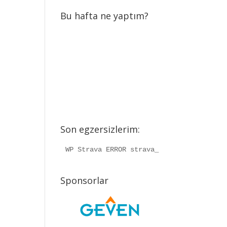
Bu hafta ne yaptım?
Son egzersizlerim:
WP Strava ERROR strava_info should be a
Sponsorlar