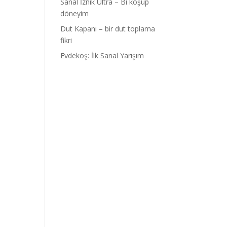
Sanal İznik Ultra – Bi koşup
döneyim
Dut Kapanı – bir dut toplama
fikri
Evdekoş: İlk Sanal Yarışım