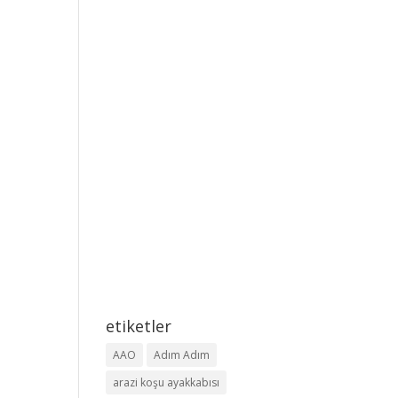
etiketler
AAO
Adım Adım
arazi koşu ayakkabısı