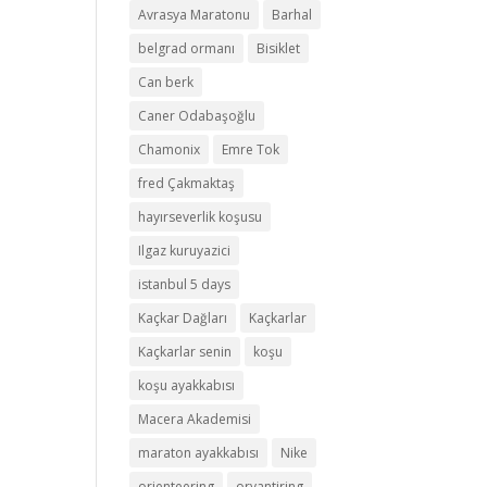
Avrasya Maratonu
Barhal
belgrad ormanı
Bisiklet
Can berk
Caner Odabaşoğlu
Chamonix
Emre Tok
fred Çakmaktaş
hayırseverlik koşusu
Ilgaz kuruyazici
istanbul 5 days
Kaçkar Dağları
Kaçkarlar
Kaçkarlar senin
koşu
koşu ayakkabısı
Macera Akademisi
maraton ayakkabısı
Nike
orienteering
oryantiring