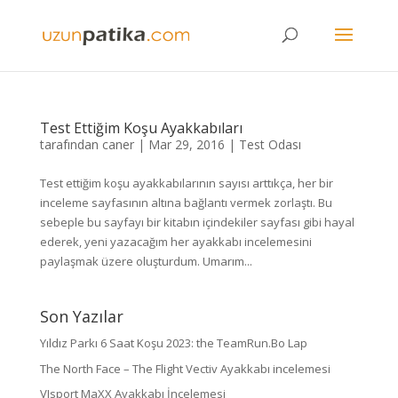
Test Ettiğim Koşu Ayakkabıları
tarafından
caner
|
Mar 29, 2016
|
Test Odası
Test ettiğim koşu ayakkabılarının sayısı arttıkça, her bir
inceleme sayfasının altına bağlantı vermek zorlaştı. Bu
sebeple bu sayfayı bir kitabın içindekiler sayfası gibi hayal
ederek, yeni yazacağım her ayakkabı incelemesini
paylaşmak üzere oluşturdum. Umarım...
Son Yazılar
Yıldız Parkı 6 Saat Koşu 2023: the TeamRun.Bo Lap
The North Face – The Flight Vectiv Ayakkabı incelemesi
VJsport MaXX Ayakkabı İncelemesi