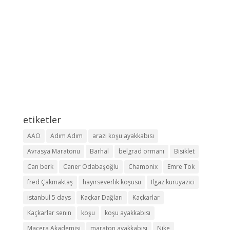
etiketler
AAO
Adım Adım
arazi koşu ayakkabısı
Avrasya Maratonu
Barhal
belgrad ormanı
Bisiklet
Can berk
Caner Odabaşoğlu
Chamonix
Emre Tok
fred Çakmaktaş
hayırseverlik koşusu
Ilgaz kuruyazici
istanbul 5 days
Kaçkar Dağları
Kaçkarlar
Kaçkarlar senin
koşu
koşu ayakkabısı
Macera Akademisi
maraton ayakkabısı
Nike