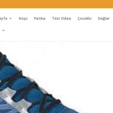
ayfa
Koşu
Patika
Test Odası
Çocuklu
Dağlar
l