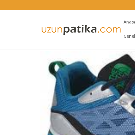
Anas
Gene