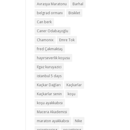
Avrasya Maratonu
Barhal
belgrad ormanı
Bisiklet
Can berk
Caner Odabaşoğlu
Chamonix
Emre Tok
fred Çakmaktaş
hayırseverlik koşusu
Ilgaz kuruyazici
istanbul 5 days
Kaçkar Dağları
Kaçkarlar
Kaçkarlar senin
koşu
koşu ayakkabısı
Macera Akademisi
maraton ayakkabısı
Nike
orienteering
oryantiring