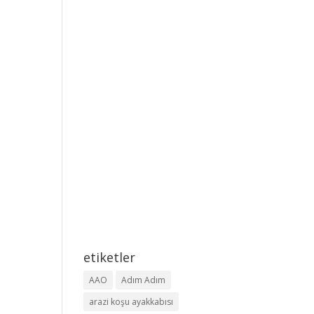
etiketler
AAO
Adım Adım
arazi koşu ayakkabısı