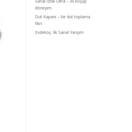
Sanal İznik Ultra – Bi koşup
döneyim
Dut Kapanı – bir dut toplama
fikri
Evdekoş: İlk Sanal Yarışım
a