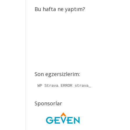
Bu hafta ne yaptım?
Son egzersizlerim:
WP Strava ERROR strava_info should be a
Sponsorlar