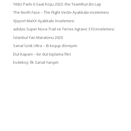
Yıldız Parkı 6 Saat Koşu 2023: the TeamRun.Bo Lap
The North Face – The Flight Vectiv Ayakkabı incelemesi
VJsport MaXX Ayakkabı İncelemesi
adidas Super Nova Trail ve Terrex Agravic 310 incelemesi
İstanbul Yarı Maratonu 2020
Sanal İznik Ultra – Bi koşup döneyim
Dut Kapanı – bir dut toplama fikri
Evdekoş: İlk Sanal Yarışım