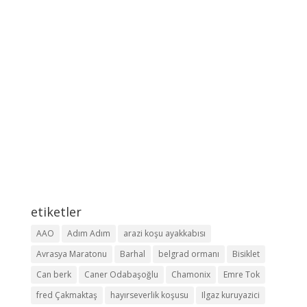
etiketler
AAO
Adım Adım
arazi koşu ayakkabısı
Avrasya Maratonu
Barhal
belgrad ormanı
Bisiklet
Can berk
Caner Odabaşoğlu
Chamonix
Emre Tok
fred Çakmaktaş
hayırseverlik koşusu
Ilgaz kuruyazici