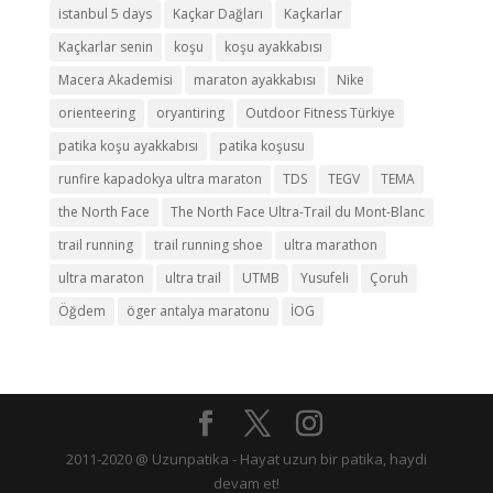
istanbul 5 days
Kaçkar Dağları
Kaçkarlar
Kaçkarlar senin
koşu
koşu ayakkabısı
Macera Akademisi
maraton ayakkabısı
Nike
orienteering
oryantiring
Outdoor Fitness Türkiye
patika koşu ayakkabısı
patika koşusu
runfire kapadokya ultra maraton
TDS
TEGV
TEMA
the North Face
The North Face Ultra-Trail du Mont-Blanc
trail running
trail running shoe
ultra marathon
ultra maraton
ultra trail
UTMB
Yusufeli
Çoruh
Öğdem
öger antalya maratonu
İOG
2011-2020 @ Uzunpatika - Hayat uzun bir patika, haydi
devam et!