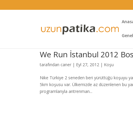
Anas
Gene
We Run İstanbul 2012 Bo
tarafından
caner
|
Eyl 27, 2012
|
Koşu
Nike Türkiye 2 seneden beri yürüttüğü koşuyu ya
5km koşusu var. Ülkemizde az düzenlenen bu yar
programlarıyla antrenman...