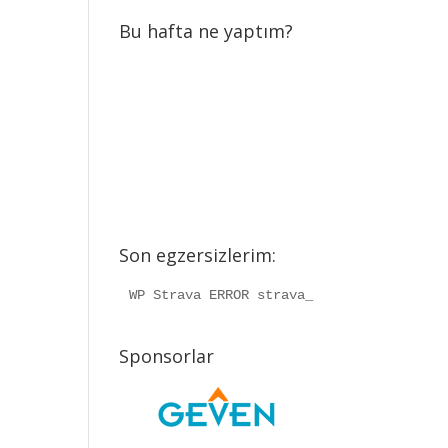
Bu hafta ne yaptım?
Son egzersizlerim:
WP Strava ERROR strava_info should be a
Sponsorlar