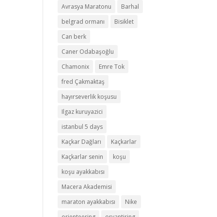
Avrasya Maratonu
Barhal
belgrad ormanı
Bisiklet
Can berk
Caner Odabaşoğlu
Chamonix
Emre Tok
fred Çakmaktaş
hayırseverlik koşusu
Ilgaz kuruyazici
istanbul 5 days
Kaçkar Dağları
Kaçkarlar
Kaçkarlar senin
koşu
koşu ayakkabısı
Macera Akademisi
maraton ayakkabısı
Nike
orienteering
oryantiring