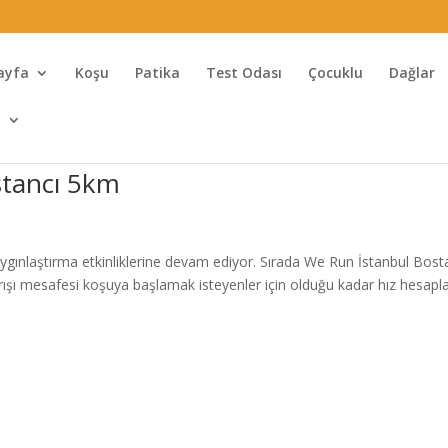
ayfa
Koşu
Patika
Test Odası
Çocuklu
Dağlar
l
stancı 5km
ygınlaştırma etkinliklerine devam ediyor. Sırada We Run İstanbul Bost
ışı mesafesi koşuya başlamak isteyenler için olduğu kadar hız hesap