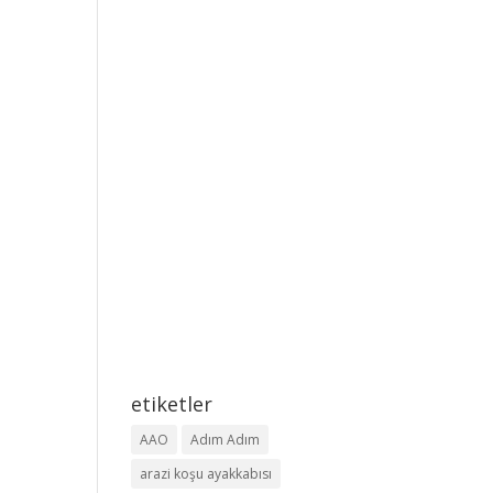
etiketler
AAO
Adım Adım
arazi koşu ayakkabısı