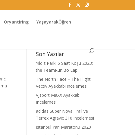
Oryantiring
YaşayarakÖğren
Son Yazılar
Yıldız Parkı 6 Saat Koşu 2023:
the TeamRun.Bo Lap
ancı
The North Face – The Flight
lama
Vectiv Ayakkabı incelemesi
VJsport MaXX Ayakkabı
İncelemesi
adidas Super Nova Trail ve
Terrex Agravic 310 incelemesi
İstanbul Yarı Maratonu 2020