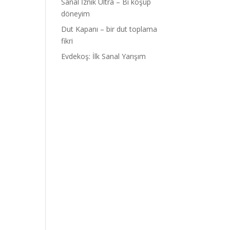
Sanal İznik Ultra – Bi koşup
döneyim
Dut Kapanı – bir dut toplama
fikri
Evdekoş: İlk Sanal Yarışım