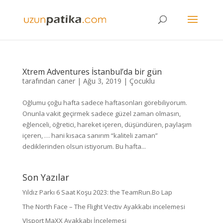
Xtrem Adventures İstanbul’da bir gün
tarafından
caner
|
Ağu 3, 2019
|
Çocuklu
Oğlumu çoğu hafta sadece haftasonları görebiliyorum.
Onunla vakit geçirmek sadece güzel zaman olmasın,
eğlenceli, öğretici, hareket içeren, düşündüren, paylaşım
içeren, … hani kısaca sanırım “kaliteli zaman”
dediklerinden olsun istiyorum. Bu hafta...
Son Yazılar
Yıldız Parkı 6 Saat Koşu 2023: the TeamRun.Bo Lap
The North Face – The Flight Vectiv Ayakkabı incelemesi
VJsport MaXX Ayakkabı İncelemesi