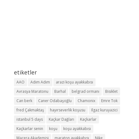
etiketler
AAO
Adım Adım
arazi koşu ayakkabısı
Avrasya Maratonu
Barhal
belgrad ormanı
Bisiklet
Can berk
Caner Odabaşoğlu
Chamonix
Emre Tok
fred Çakmaktaş
hayırseverlik koşusu
Ilgaz kuruyazici
istanbul 5 days
Kaçkar Dağları
Kaçkarlar
Kaçkarlar senin
koşu
koşu ayakkabısı
Macera Akademisi
maraton ayakkabısı
Nike