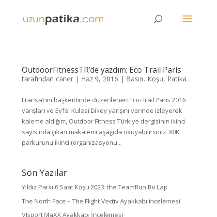
OutdoorFitnessTR’de yazdım: Eco Trail Paris
tarafından
caner
|
Haz 9, 2016
|
Basın
,
Koşu
,
Patika
Fransa’nın başkentinde düzenlenen Eco-Trail Paris 2016
yarışları ve Eyfel Kulesi Dikey yarışını yerinde izleyerek
kaleme aldığım, Outdoor Fitness Türkiye dergisinin ikinci
sayısında çıkan makalemi aşağıda okuyabilirsiniz. 80K
parkurunu ikinci (organizasyonu...
Son Yazılar
Yıldız Parkı 6 Saat Koşu 2023: the TeamRun.Bo Lap
The North Face – The Flight Vectiv Ayakkabı incelemesi
VJsport MaXX Ayakkabı İncelemesi