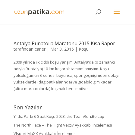
Antalya Runatolia Maratonu 2015 Kısa Rapor
tarafından
caner
|
Mar 3, 2015
|
Koşu
2009 yılında ilk ciddi koşu yarışımı Antalya’da (o zamanki
adıyla Runtalya) 10 km koşarak tamamlamıştım. Koşu
yolculuğumun 6 senesi boyunca, spor geçmişimden dolayı
yükseklerde (dağ patikalarında) ve gidebildiğim kadar
(ultra maratonlarda) koşmak beni motive...
Son Yazılar
Yıldız Parkı 6 Saat Koşu 2023: the TeamRun.Bo Lap
The North Face – The Flight Vectiv Ayakkabı incelemesi
VJsport MaXX Ayakkabı İncelemesi