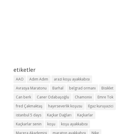
etiketler
AAO
Adım Adım
arazi koşu ayakkabısı
Avrasya Maratonu
Barhal
belgrad ormanı
Bisiklet
Can berk
Caner Odabaşoğlu
Chamonix
Emre Tok
fred Çakmaktaş
hayırseverlik koşusu
Ilgaz kuruyazici
istanbul 5 days
Kaçkar Dağları
Kaçkarlar
Kaçkarlar senin
koşu
koşu ayakkabısı
Macera Akademisi
maraton ayakkabısı
Nike