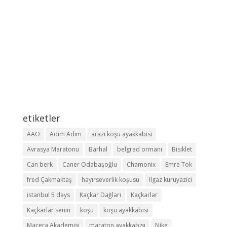
etiketler
AAO
Adım Adım
arazi koşu ayakkabısı
Avrasya Maratonu
Barhal
belgrad ormanı
Bisiklet
Can berk
Caner Odabaşoğlu
Chamonix
Emre Tok
fred Çakmaktaş
hayırseverlik koşusu
Ilgaz kuruyazici
istanbul 5 days
Kaçkar Dağları
Kaçkarlar
Kaçkarlar senin
koşu
koşu ayakkabısı
Macera Akademisi
maraton ayakkabısı
Nike