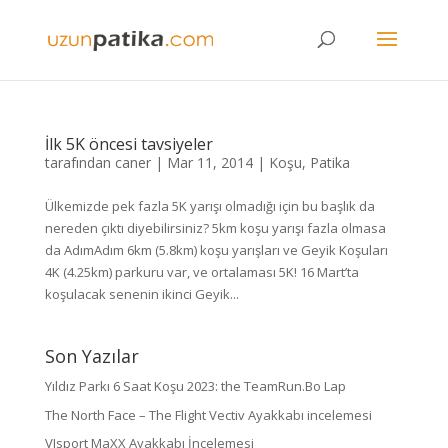
İlk 5K öncesi tavsiyeler
tarafından
caner
|
Mar 11, 2014
|
Koşu
,
Patika
Ülkemizde pek fazla 5K yarışı olmadığı için bu başlık da
nereden çıktı diyebilirsiniz? 5km koşu yarışı fazla olmasa
da AdımAdım 6km (5.8km) koşu yarışları ve Geyik Koşuları
4K (4.25km) parkuru var, ve ortalaması 5K! 16 Mart’ta
koşulacak senenin ikinci Geyik...
Son Yazılar
Yıldız Parkı 6 Saat Koşu 2023: the TeamRun.Bo Lap
The North Face – The Flight Vectiv Ayakkabı incelemesi
VJsport MaXX Ayakkabı İncelemesi