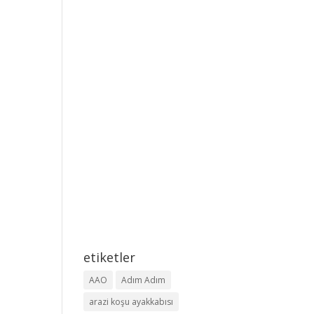
etiketler
AAO
Adım Adım
arazi koşu ayakkabısı