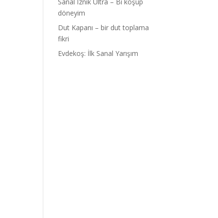
Sanal İznik Ultra – Bi koşup
döneyim
Dut Kapanı – bir dut toplama
fikri
Evdekoş: İlk Sanal Yarışım