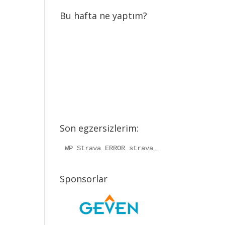
Bu hafta ne yaptım?
Son egzersizlerim:
WP Strava ERROR strava_info should be a
Sponsorlar