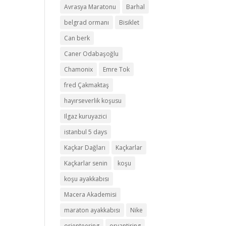
Avrasya Maratonu
Barhal
belgrad ormanı
Bisiklet
Can berk
Caner Odabaşoğlu
Chamonix
Emre Tok
fred Çakmaktaş
hayırseverlik koşusu
Ilgaz kuruyazici
istanbul 5 days
Kaçkar Dağları
Kaçkarlar
Kaçkarlar senin
koşu
koşu ayakkabısı
Macera Akademisi
maraton ayakkabısı
Nike
orienteering
oryantiring