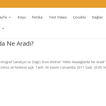
ayfa
Koşu
Patika
Test Odası
Çocuklu
Dağlar
l
rda Ne Aradı?
toğraf Sanatçısı ve Dağcı Ersin Alok’un “Hitler Aladağlarda Ne Aradı”
ücretsiz ve herkese açık. Tarih: 30 Kasim Carsamba 2011 Saat: 20:00 Ye