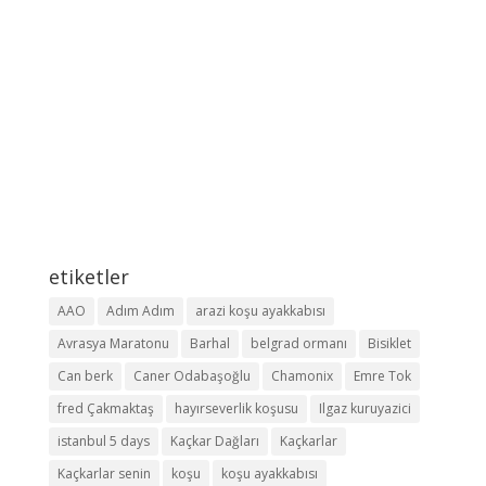
etiketler
AAO
Adım Adım
arazi koşu ayakkabısı
Avrasya Maratonu
Barhal
belgrad ormanı
Bisiklet
Can berk
Caner Odabaşoğlu
Chamonix
Emre Tok
fred Çakmaktaş
hayırseverlik koşusu
Ilgaz kuruyazici
istanbul 5 days
Kaçkar Dağları
Kaçkarlar
Kaçkarlar senin
koşu
koşu ayakkabısı