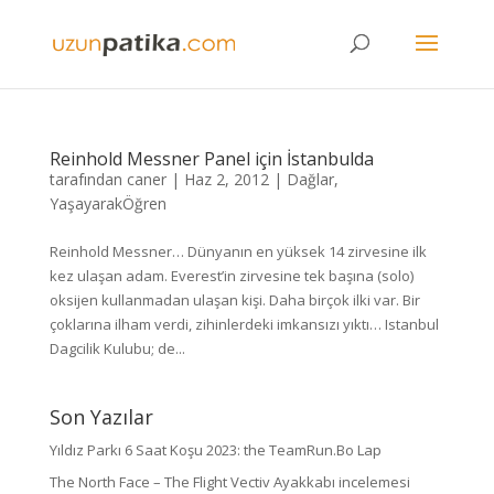
Reinhold Messner Panel için İstanbulda
tarafından
caner
|
Haz 2, 2012
|
Dağlar
,
YaşayarakÖğren
Reinhold Messner… Dünyanın en yüksek 14 zirvesine ilk
kez ulaşan adam. Everest’in zirvesine tek başına (solo)
oksijen kullanmadan ulaşan kişi. Daha birçok ilki var. Bir
çoklarına ilham verdi, zihinlerdeki imkansızı yıktı… Istanbul
Dagcilik Kulubu; de...
Son Yazılar
Yıldız Parkı 6 Saat Koşu 2023: the TeamRun.Bo Lap
The North Face – The Flight Vectiv Ayakkabı incelemesi