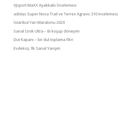
VJsport MaXX Ayakkabı İncelemesi
adidas Super Nova Trail ve Terrex Agravic 310 incelemesi
İstanbul Yarı Maratonu 2020
Sanal İznik Ultra – Bi koşup döneyim
Dut Kapanı – bir dut toplama fikri
Evdekoş: İlk Sanal Yarışım