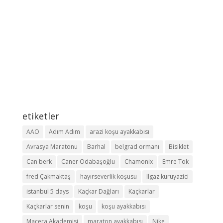
etiketler
AAO
Adım Adım
arazi koşu ayakkabısı
Avrasya Maratonu
Barhal
belgrad ormanı
Bisiklet
Can berk
Caner Odabaşoğlu
Chamonix
Emre Tok
fred Çakmaktaş
hayırseverlik koşusu
Ilgaz kuruyazici
istanbul 5 days
Kaçkar Dağları
Kaçkarlar
Kaçkarlar senin
koşu
koşu ayakkabısı
Macera Akademisi
maraton ayakkabısı
Nike