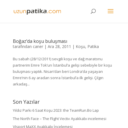
Boğaz’da koşu buluşması
tarafından
caner
|
Ara 28, 2011
|
Koşu
,
Patika
Bu sabah (28/12/2011) sevgili koşu ve dağ maratonu
partnerim Emre Tok’un İstanbul’a gelişi sebebiyle bir koşu
buluşması yaptık. Nisan’dan beri Londra’da yaşayan
Emre’nin 6 ay aradan sonra İstanbul’a ilk gelişi. Çılgın
arkadaş...
Son Yazılar
Yıldız Parkı 6 Saat Koşu 2023: the TeamRun.Bo Lap
The North Face – The Flight Vectiv Ayakkabı incelemesi
VJsport MaXX Ayakkabı İncelemesi