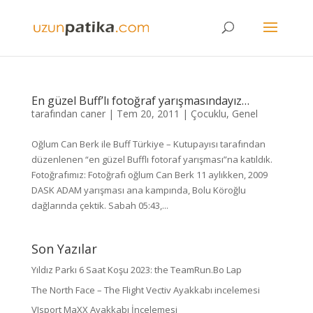
En güzel Buff’lı fotoğraf yarışmasındayız…
tarafından
caner
|
Tem 20, 2011
|
Çocuklu
,
Genel
Oğlum Can Berk ile Buff Türkiye – Kutupayısı tarafından
düzenlenen “en güzel Bufflı fotoraf yarışması”na katıldık.
Fotoğrafımız: Fotoğrafı oğlum Can Berk 11 aylıkken, 2009
DASK ADAM yarışması ana kampında, Bolu Köroğlu
dağlarında çektik. Sabah 05:43,...
Son Yazılar
Yıldız Parkı 6 Saat Koşu 2023: the TeamRun.Bo Lap
The North Face – The Flight Vectiv Ayakkabı incelemesi
VJsport MaXX Ayakkabı İncelemesi