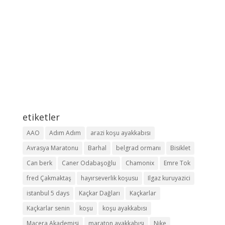
etiketler
AAO
Adım Adım
arazi koşu ayakkabısı
Avrasya Maratonu
Barhal
belgrad ormanı
Bisiklet
Can berk
Caner Odabaşoğlu
Chamonix
Emre Tok
fred Çakmaktaş
hayırseverlik koşusu
Ilgaz kuruyazici
istanbul 5 days
Kaçkar Dağları
Kaçkarlar
Kaçkarlar senin
koşu
koşu ayakkabısı
Macera Akademisi
maraton ayakkabısı
Nike