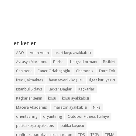
etiketler
AAO
Adım Adım
arazi koşu ayakkabısı
Avrasya Maratonu
Barhal
belgrad ormanı
Bisiklet
Can berk
Caner Odabaşoğlu
Chamonix
Emre Tok
fred Çakmaktaş
hayırseverlik koşusu
Ilgaz kuruyazici
istanbul 5 days
Kaçkar Dağları
Kaçkarlar
Kaçkarlar senin
koşu
koşu ayakkabısı
Macera Akademisi
maraton ayakkabısı
Nike
orienteering
oryantiring
Outdoor Fitness Türkiye
patika koşu ayakkabısı
patika koşusu
runfire kapadokya ultra maraton
TDS
TEGV
TEMA