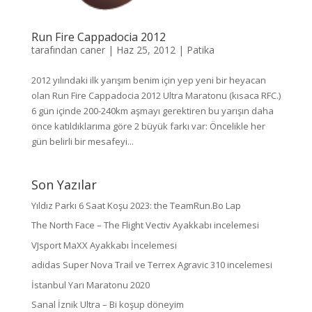
Run Fire Cappadocia 2012
tarafından
caner
|
Haz 25, 2012
|
Patika
2012 yılındaki ilk yarışım benim için yep yeni bir heyacan
olan Run Fire Cappadocia 2012 Ultra Maratonu (kısaca RFC.)
6 gün içinde 200-240km aşmayı gerektiren bu yarışın daha
önce katıldıklarıma göre 2 büyük farkı var: Öncelikle her
gün belirli bir mesafeyi...
Son Yazılar
Yıldız Parkı 6 Saat Koşu 2023: the TeamRun.Bo Lap
The North Face – The Flight Vectiv Ayakkabı incelemesi
VJsport MaXX Ayakkabı İncelemesi
adidas Super Nova Trail ve Terrex Agravic 310 incelemesi
İstanbul Yarı Maratonu 2020
Sanal İznik Ultra – Bi koşup döneyim