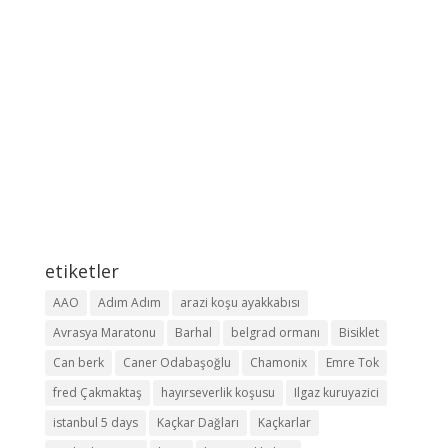
etiketler
AAO
Adım Adım
arazi koşu ayakkabısı
Avrasya Maratonu
Barhal
belgrad ormanı
Bisiklet
Can berk
Caner Odabaşoğlu
Chamonix
Emre Tok
fred Çakmaktaş
hayırseverlik koşusu
Ilgaz kuruyazici
istanbul 5 days
Kaçkar Dağları
Kaçkarlar