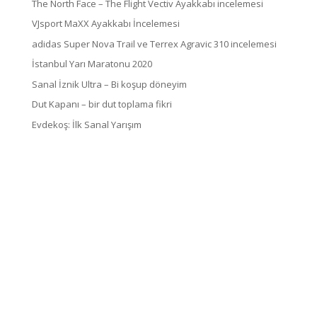
The North Face – The Flight Vectiv Ayakkabı incelemesi
VJsport MaXX Ayakkabı İncelemesi
adidas Super Nova Trail ve Terrex Agravic 310 incelemesi
İstanbul Yarı Maratonu 2020
Sanal İznik Ultra – Bi koşup döneyim
Dut Kapanı – bir dut toplama fikri
Evdekoş: İlk Sanal Yarışım