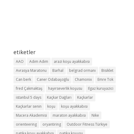
etiketler
AAO
Adım Adım
arazi koşu ayakkabısı
Avrasya Maratonu
Barhal
belgrad ormanı
Bisiklet
Can berk
Caner Odabaşoğlu
Chamonix
Emre Tok
fred Çakmaktaş
hayırseverlik koşusu
Ilgaz kuruyazici
istanbul 5 days
Kaçkar Dağları
Kaçkarlar
Kaçkarlar senin
koşu
koşu ayakkabısı
Macera Akademisi
maraton ayakkabısı
Nike
orienteering
oryantiring
Outdoor Fitness Türkiye
patika koşu ayakkabısı
patika koşusu