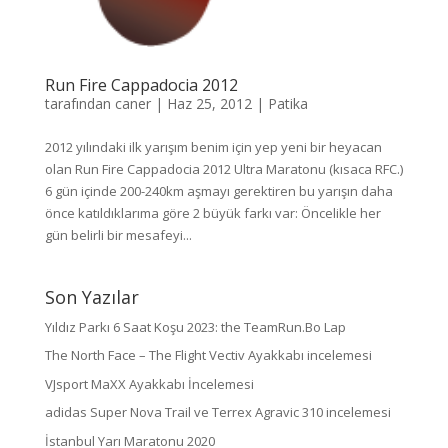
Run Fire Cappadocia 2012
tarafından
caner
|
Haz 25, 2012
|
Patika
2012 yılındaki ilk yarışım benim için yep yeni bir heyacan
olan Run Fire Cappadocia 2012 Ultra Maratonu (kısaca RFC.)
6 gün içinde 200-240km aşmayı gerektiren bu yarışın daha
önce katıldıklarıma göre 2 büyük farkı var: Öncelikle her
gün belirli bir mesafeyi...
Son Yazılar
Yıldız Parkı 6 Saat Koşu 2023: the TeamRun.Bo Lap
The North Face – The Flight Vectiv Ayakkabı incelemesi
VJsport MaXX Ayakkabı İncelemesi
adidas Super Nova Trail ve Terrex Agravic 310 incelemesi
İstanbul Yarı Maratonu 2020