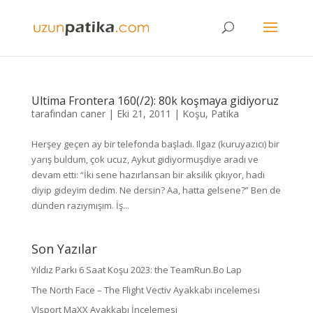
Ultima Frontera 160(/2): 80k koşmaya gidiyoruz
tarafından
caner
|
Eki 21, 2011
|
Koşu
,
Patika
Herşey geçen ay bir telefonda başladı. Ilgaz (kuruyazıcı) bir
yarış buldum, çok ucuz, Aykut gidiyormuşdiye aradı ve
devam etti: “İki sene hazırlansan bir aksilik çıkıyor, hadi
diyip gideyim dedim. Ne dersin? Aa, hatta gelsene?” Ben de
dünden razıymışım. İş...
Son Yazılar
Yıldız Parkı 6 Saat Koşu 2023: the TeamRun.Bo Lap
The North Face – The Flight Vectiv Ayakkabı incelemesi
VJsport MaXX Ayakkabı İncelemesi