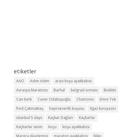
etiketler
AAO
Adım Adım
arazi koşu ayakkabısı
Avrasya Maratonu
Barhal
belgrad ormanı
Bisiklet
Can berk
Caner Odabaşoğlu
Chamonix
Emre Tok
fred Çakmaktaş
hayırseverlik koşusu
Ilgaz kuruyazici
istanbul 5 days
Kaçkar Dağları
Kaçkarlar
Kaçkarlar senin
koşu
koşu ayakkabısı
Macera Akademisi
maraton ayakkabısı
Nike