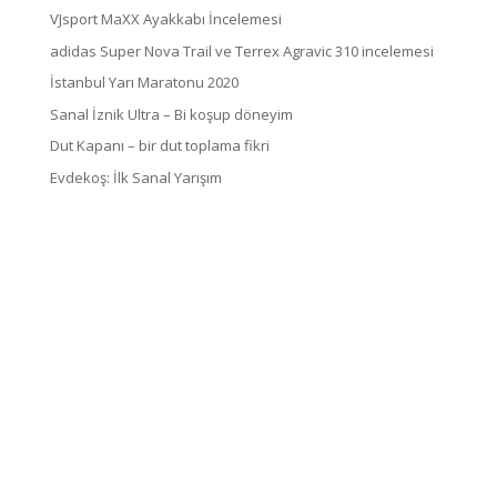
VJsport MaXX Ayakkabı İncelemesi
adidas Super Nova Trail ve Terrex Agravic 310 incelemesi
İstanbul Yarı Maratonu 2020
Sanal İznik Ultra – Bi koşup döneyim
Dut Kapanı – bir dut toplama fikri
Evdekoş: İlk Sanal Yarışım