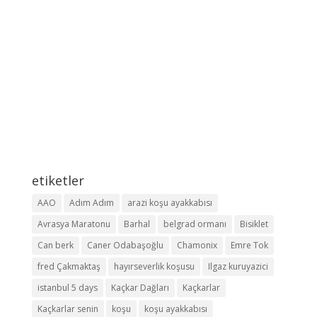
etiketler
AAO
Adım Adım
arazi koşu ayakkabısı
Avrasya Maratonu
Barhal
belgrad ormanı
Bisiklet
Can berk
Caner Odabaşoğlu
Chamonix
Emre Tok
fred Çakmaktaş
hayırseverlik koşusu
Ilgaz kuruyazici
istanbul 5 days
Kaçkar Dağları
Kaçkarlar
Kaçkarlar senin
koşu
koşu ayakkabısı