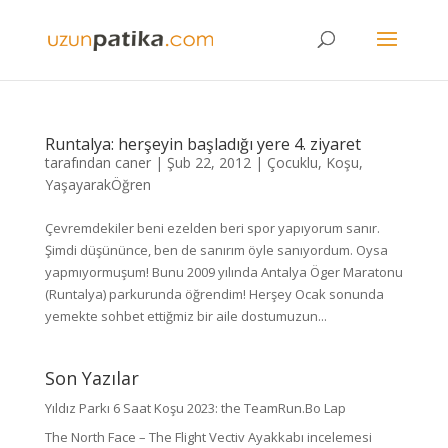
Runtalya: herşeyin başladığı yere 4. ziyaret
tarafından
caner
|
Şub 22, 2012
|
Çocuklu
,
Koşu
,
YaşayarakÖğren
Çevremdekiler beni ezelden beri spor yapıyorum sanır.
Şimdi düşününce, ben de sanırım öyle sanıyordum. Oysa
yapmıyormuşum! Bunu 2009 yılında Antalya Öger Maratonu
(Runtalya) parkurunda öğrendim! Herşey Ocak sonunda
yemekte sohbet ettiğmiz bir aile dostumuzun...
Son Yazılar
Yıldız Parkı 6 Saat Koşu 2023: the TeamRun.Bo Lap
The North Face – The Flight Vectiv Ayakkabı incelemesi