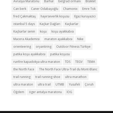
Avrasya Maratonu
Barhal
belgrad ormanı
Bisiklet
Can berk
Caner Odabaşoğlu
Chamonix
Emre Tok
fred Çakmaktaş
hayırseverlik koşusu
Ilgaz kuruyazici
istanbul 5 days
Kaçkar Dağları
Kaçkarlar
Kaçkarlar senin
koşu
koşu ayakkabısı
Macera Akademisi
maraton ayakkabısı
Nike
orienteering
oryantiring
Outdoor Fitness Türkiye
patika koşu ayakkabısı
patika koşusu
runfire kapadokya ultra maraton
TDS
TEGV
TEMA
the North Face
The North Face Ultra-Trail du Mont-Blanc
trail running
trail running shoe
ultra marathon
ultra maraton
ultra trail
UTMB
Yusufeli
Çoruh
Öğdem
öger antalya maratonu
İOG