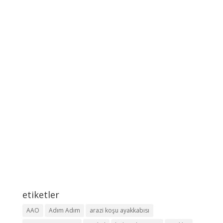
etiketler
AAO
Adım Adım
arazi koşu ayakkabısı