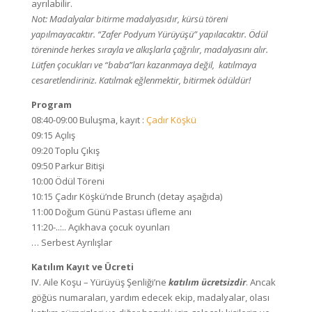
ayrılabilir.
Not: Madalyalar bitirme madalyasıdır, kürsü töreni
yapılmayacaktır. “Zafer Podyum Yürüyüşü” yapılacaktır. Ödül
töreninde herkes sırayla ve alkışlarla çağrılır, madalyasını alır.
Lütfen çocukları ve “baba”ları kazanmaya değil, katılmaya
cesaretlendiriniz. Katılmak eğlenmektir, bitirmek ödüldür!
Program
08:40-09:00 Buluşma, kayıt :
Çadır Köşkü
09:15 Açılış
09:20 Toplu Çıkış
09:50 Parkur Bitişi
10:00 Ödül Töreni
10:15 Çadır Köşkü’nde Brunch (detay aşağıda)
11:00 Doğum Günü Pastası üfleme anı
11:20-..:.. Açıkhava çocuk oyunları
… Serbest Ayrılışlar
Katılım Kayıt ve Ücreti
IV. Aile Koşu – Yürüyüş Şenliği’ne
katılım ücretsizdir
. Ancak
göğüs numaraları, yardım edecek ekip, madalyalar, olası