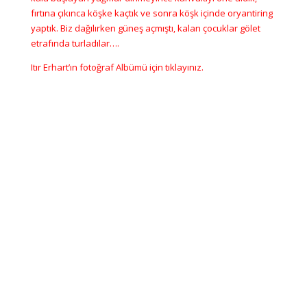
fırtına çıkınca köşke kaçtık ve sonra köşk içinde oryantiring
yaptık. Biz dağılırken güneş açmıştı, kalan çocuklar gölet
etrafında turladılar….
Itır Erhart’ın fotoğraf Albümü için
tıklayınız.