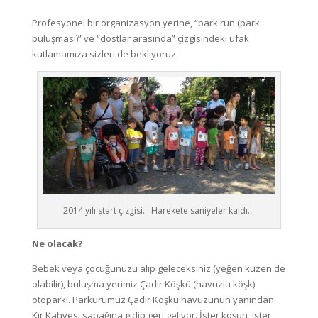
Profesyonel bir organizasyon yerine, “park run (park
buluşması)” ve “dostlar arasında” çizgisindeki ufak
kutlamamıza sizleri de bekliyoruz.
2014 yılı start çizgisi… Harekete saniyeler kaldı…
Ne olacak?
Bebek veya çocuğunuzu alıp geleceksiniz (yeğen kuzen de
olabilir), buluşma yerimiz Çadır Köşkü (havuzlu köşk)
otoparkı. Parkurumuz Çadır Köşkü havuzunun yanından
Kır Kahvesi sapağına gidip geri geliyor. İster koşun, ister