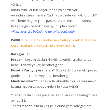
yürüyün.
Bütün minikler için başarı madalyalarımız var!
Ardından isteyenler için Çadır Köşkü’nde kahvaltı-brunch*
ve elbette doğum günü pastamız var. Pastadan sonra
birkaç organize açık hava oyunu planlıyoruz.
*Kahvaltı isteğe bağlıdır ve detayları aşağıdadır.
PARKUR
:
570 metre uzunluk ve 9metre yükseklik değişimi
içeren parkuru tıklayarak inceleyebilirsiniz
.
Kategoriler
Jogger
– koşu Arabaları: Büyük tekerlekli araba içinde
bebek+ebeveyn(ler) beraber gider
Puset – Yürüyüş Arabaları
*: 3 veya dört tekerlekli puset
içinde bebek + ebeveyn(ler) beraber gider
Minik Adımlar
**: Bebek artık abi/abla oldu ve yürümek/
koşmak istiyorsa ebeveyn(ler) ile koşar/yürür
*Katılım fazla olursa pusetleri kendi arasında kategorilere
ayırabiliriz.
**Katılım fazla olursa yaş gruplarına göre kategorilere