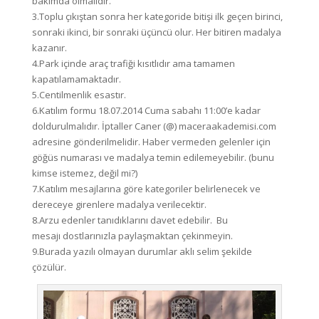
bakımda olmalıdır.
3.Toplu çıkıştan sonra her kategoride bitişi ilk geçen birinci,
sonraki ikinci, bir sonraki üçüncü olur. Her bitiren madalya
kazanır.
4.Park içinde araç trafiği kısıtlıdır ama tamamen
kapatılamamaktadır.
5.Centilmenlik esastır.
6.Katılım formu 18.07.2014 Cuma sabahı 11:00’e kadar
doldurulmalıdır. İptaller Caner (@) maceraakademisi.com
adresine gönderilmelidir. Haber vermeden gelenler için
göğüs numarası ve madalya temin edilemeyebilir. (bunu
kimse istemez, değil mi?)
7.Katılım mesajlarına göre kategoriler belirlenecek ve
dereceye girenlere madalya verilecektir.
8.Arzu edenler tanıdıklarını davet edebilir. Bu
mesajı dostlarınızla paylaşmaktan çekinmeyin.
9.Burada yazılı olmayan durumlar aklı selim şekilde
çözülür.