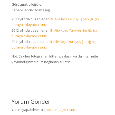
Görüşmek dileğiyle,
Caner/Hande Odabaşoğlu
2013 yılında düzenlenen
IV. Aile Koşu Yürüyüş Şenliği için
buraya tıklayabilirsiniz
.
2012 yılında düzenlenen
III. Aile Koşu Yürüyüş Şenliği için
buraya tıklayabilirsiniz
.
2011 yılında düzenlenen
II. Aile Koşu Yürüyüş Şenliği için
buraya tıklayabilirsiniz
.
Not: Çekilen fotoğrafları lütfen paylaşın ya da internette
yayınladığınız albüm bağlantınızı iletin.
Clash Of Clans Cheat And Hack Tool
Yorum Gönder
Yorum yapabilmek için
oturum açmalısınız
.