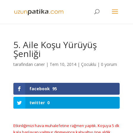
5. Aile Koşu Yürüyüş
Şenliği
tarafından
caner
|
Tem 10, 2014
|
Çocuklu
|
0 yorum
facebook
95
twitter
0
Etkinliğimizi hava muhalefetine rağmen yaptık. Koşuya 5 dk
kala başlayan yağmur dinmeyince kahvaltıyı öne aldık,