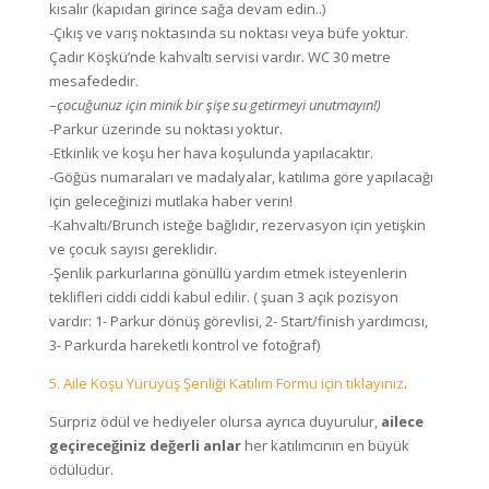
kısalır (kapıdan girince sağa devam edin..)
-Çıkış ve varış noktasında su noktası veya büfe yoktur.
Çadır Köşkü’nde kahvaltı servisi vardır. WC 30 metre
mesafededir.
–
çocuğunuz için minik bir şişe su getirmeyi unutmayın!)
-Parkur üzerinde su noktası yoktur.
-Etkinlik ve koşu her hava koşulunda yapılacaktır.
-Göğüs numaraları ve madalyalar, katılıma göre yapılacağı
için geleceğinizi mutlaka haber verin!
-Kahvaltı/Brunch isteğe bağlıdır, rezervasyon için yetişkin
ve çocuk sayısı gereklidir.
-Şenlik parkurlarına gönüllü yardım etmek isteyenlerin
teklifleri ciddi ciddi kabul edilir. ( şuan 3 açık pozisyon
vardır: 1- Parkur dönüş görevlisi, 2- Start/finish yardımcısı,
3- Parkurda hareketli kontrol ve fotoğraf)
5. Aile Koşu Yürüyüş Şenliği Katılım Formu için tıklayınız
.
Sürpriz ödül ve hediyeler olursa ayrıca duyurulur,
ailece
geçireceğiniz değerli anlar
her katılımcının en büyük
ödülüdür.