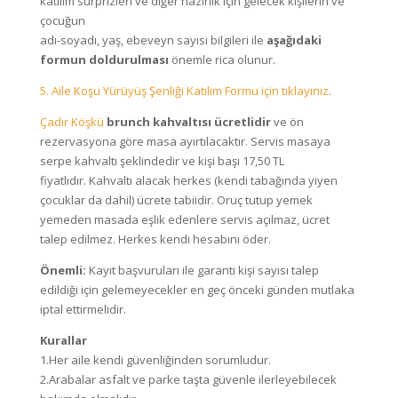
katılım sürprizleri ve diğer hazırlık için gelecek kişilerin ve
çocuğun
adı-soyadı, yaş, ebeveyn sayısı bilgileri ile
aşağıdaki
formun doldurulması
önemle rica olunur.
5. Aile Koşu Yürüyüş Şenliği Katılım Formu için tıklayınız
.
Çadır Köşkü
brunch kahvaltısı ücretlidir
ve ön
rezervasyona göre masa ayırtılacaktır. Servis masaya
serpe kahvaltı şeklindedir ve kişi başı 17,50 TL
fiyatlıdır. Kahvaltı alacak herkes (kendi tabağında yiyen
çocuklar da dahil) ücrete tabiidir. Oruç tutup yemek
yemeden masada eşlik edenlere servis açılmaz, ücret
talep edilmez. Herkes kendi hesabını öder.
Önemli:
Kayıt başvuruları ile garanti kişi sayısı talep
edildiği için gelemeyecekler en geç önceki günden mutlaka
iptal ettirmelidir.
Kurallar
1.Her aile kendi güvenliğinden sorumludur.
2.Arabalar asfalt ve parke taşta güvenle ilerleyebilecek