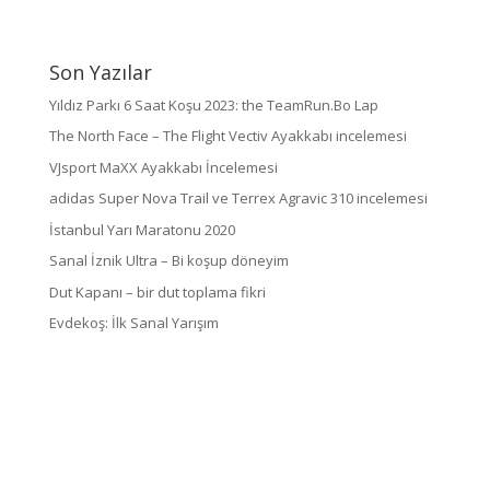
Son Yazılar
Yıldız Parkı 6 Saat Koşu 2023: the TeamRun.Bo Lap
The North Face – The Flight Vectiv Ayakkabı incelemesi
VJsport MaXX Ayakkabı İncelemesi
adidas Super Nova Trail ve Terrex Agravic 310 incelemesi
İstanbul Yarı Maratonu 2020
Sanal İznik Ultra – Bi koşup döneyim
Dut Kapanı – bir dut toplama fikri
Evdekoş: İlk Sanal Yarışım