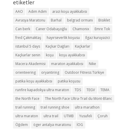
etiketler
AAO
Adım Adım
arazi koşu ayakkabısı
Avrasya Maratonu
Barhal
belgrad ormanı
Bisiklet
Can berk
Caner Odabaşoğlu
Chamonix
Emre Tok
fred Çakmaktaş
hayırseverlik koşusu
Ilgaz kuruyazici
istanbul 5 days
Kaçkar Dağları
Kaçkarlar
Kaçkarlar senin
koşu
koşu ayakkabısı
Macera Akademisi
maraton ayakkabısı
Nike
orienteering
oryantiring
Outdoor Fitness Türkiye
patika koşu ayakkabısı
patika koşusu
runfire kapadokya ultra maraton
TDS
TEGV
TEMA
the North Face
The North Face Ultra-Trail du Mont-Blanc
trail running
trail running shoe
ultra marathon
ultra maraton
ultra trail
UTMB
Yusufeli
Çoruh
Öğdem
öger antalya maratonu
İOG