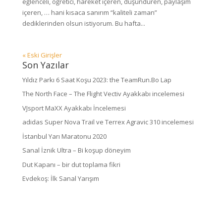
eğlenceli, öğretici, hareket içeren, düşündüren, paylaşım
içeren, … hani kısaca sanırım “kaliteli zaman”
dediklerinden olsun istiyorum. Bu hafta...
« Eski Girişler
Son Yazılar
Yıldız Parkı 6 Saat Koşu 2023: the TeamRun.Bo Lap
The North Face – The Flight Vectiv Ayakkabı incelemesi
VJsport MaXX Ayakkabı İncelemesi
adidas Super Nova Trail ve Terrex Agravic 310 incelemesi
İstanbul Yarı Maratonu 2020
Sanal İznik Ultra – Bi koşup döneyim
Dut Kapanı – bir dut toplama fikri
Evdekoş: İlk Sanal Yarışım