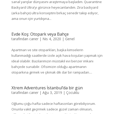
sanal yarışlar dünyasını araştırmaya başladım. Quarantine
Backyard Ultra’yı görünce heyecanlandım. Zira backyard
(arka bahçe) ultra konseptini birkaç senedir takip ediyor,
ama onun için yurtdışına...
Evde Koş: Otopark veya Bahçe
tarafından
caner
|
Nis 4, 2020
|
Genel
Apartman ve site otoparkları, başka kimselerin
kullanmadığı saatlerde izole açık hava koşuları yapmak için
ideal olabilir. Bazılarımızın müstakil evi benzer imkanı
bahçede sunabilir. Ofisimizin olduğu apartmanın
otoparkına girmek ve çıkmak dik dar bir rampadan....
Xtrem Adventures İstanbul’da bir gün
tarafından
caner
|
Ağu 3, 2019
|
Çocuklu
Oğlumu çoğu hafta sadece haftasonları görebiliyorum.
Onunla vakit geçirmek sadece güzel zaman olmasın,