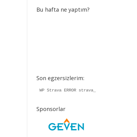
Bu hafta ne yaptım?
Son egzersizlerim:
WP Strava ERROR strava_info should be a
Sponsorlar