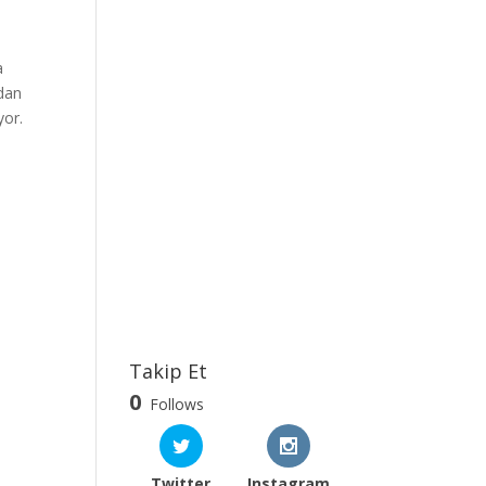
d
e
a
rdan
yor.
Takip Et
0
Follows
Twitter
Instagram