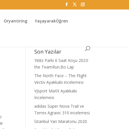
Oryantiring
YaşayarakÖğren
Son Yazılar
Yıldız Parkı 6 Saat Koşu 2023:
the TeamRun.Bo Lap
The North Face – The Flight
Vectiv Ayakkabı incelemesi
VJsport MaXX Ayakkabı
İncelemesi
adidas Super Nova Trail ve
Terrex Agravic 310 incelemesi
ı
İstanbul Yarı Maratonu 2020
ar