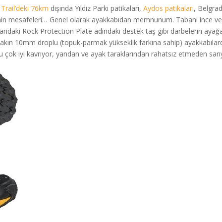
 Trail’deki 76km
dışında Yıldız Parkı patikaları,
Aydos patikaları
, Belgra
zemin mesafeleri… Genel olarak ayakkabıdan memnunum. Tabanı ince v
abandaki Rock Protection Plate adındaki destek taş gibi darbelerin ayağ
yakın 10mm droplu (topuk-parmak yükseklik farkına sahip) ayakkabıla
u çok iyi kavrıyor, yandan ve ayak taraklarından rahatsız etmeden sarı