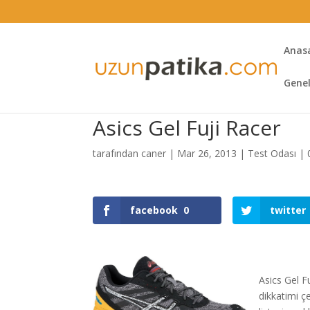
Anas
Gene
Asics Gel Fuji Racer
tarafından
caner
|
Mar 26, 2013
|
Test Odası
|
facebook
0
twitter
Asics Gel F
dikkatimi ç