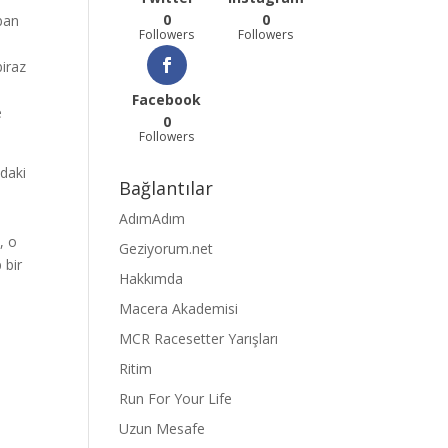
0
0
aban
Followers
Followers
biraz
Facebook
e
0
Followers
ndaki
Bağlantılar
AdımAdım
, o
Geziyorum.net
 bir
Hakkımda
Macera Akademisi
MCR Racesetter Yarışları
Ritim
Run For Your Life
Uzun Mesafe