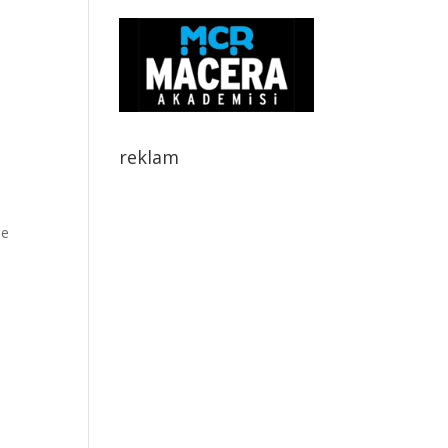
reklam
de