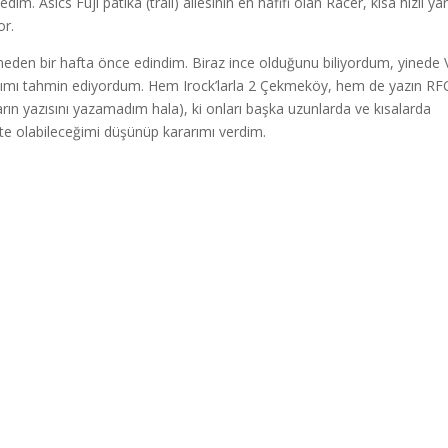
ledim. Asics Fuji patika (trail) ailesinin en hafifi olan Racer, kısa hızlı yar
or.
eden bir hafta önce edindim. Biraz ince olduğunu biliyordum, yinede 
ğımı tahmin ediyordum. Hem Irock’larla 2 Çekmeköy, hem de yazın RF
 yazısını yazamadım hala), ki onları başka uzunlarda ve kısalarda
e olabileceğimi düşünüp kararımı verdim.