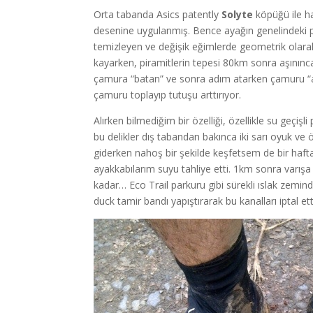
Orta tabanda Asics patently
Solyte
köpüğü ile ha
desenine uygulanmış. Bence ayağın genelindeki pir
temizleyen ve değişik eğimlerde geometrik olarak
kayarken, piramitlerin tepesi 80km sonra aşınınca
çamura “batan” ve sonra adım atarken çamuru “at
çamuru toplayıp tutuşu arttırıyor.
Alırken bilmediğim bir özelliği, özellikle su geçişl
bu delikler dış tabandan bakınca iki sarı oyuk ve 
giderken nahoş bir şekilde keşfetsem de bir haft
ayakkabılarım suyu tahliye etti. 1km sonra varışa
kadar… Eco Trail parkuru gibi sürekli ıslak zemin
duck tamir bandı yapıştırarak bu kanalları iptal et