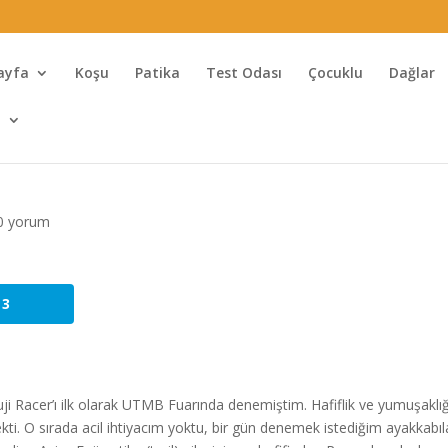
ayfa
Koşu
Patika
Test Odası
Çocuklu
Dağlar
l
0 yorum
3
uji Racer’ı ilk olarak UTMB Fuarında denemiştim. Hafiflik ve yumuşaklığ
ekti. O sırada acil ihtiyacım yoktu, bir gün denemek istediğim ayakkabıl