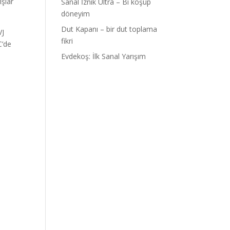
ışlar
Sanal İznik Ultra – Bi koşup
döneyim
Dut Kapanı – bir dut toplama
VJ
fikri
C’de
Evdekoş: İlk Sanal Yarışım