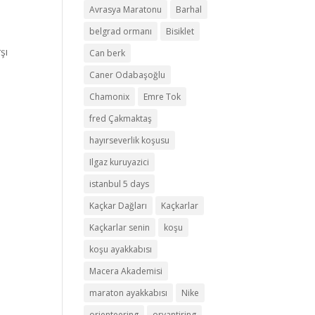
Avrasya Maratonu
Barhal
belgrad ormanı
Bisiklet
şı
Can berk
Caner Odabaşoğlu
Chamonix
Emre Tok
fred Çakmaktaş
hayırseverlik koşusu
Ilgaz kuruyazici
istanbul 5 days
Kaçkar Dağları
Kaçkarlar
Kaçkarlar senin
koşu
koşu ayakkabısı
Macera Akademisi
maraton ayakkabısı
Nike
orienteering
oryantiring