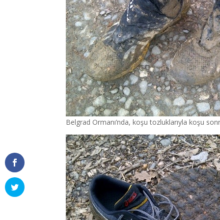
Belgrad Ormanı’nda, koşu tozluklarıyla koşu son