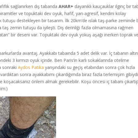
fiflik sağlanırken dış tabanda
AHAR+
dayanıklı kauçauklar ilginç bir t
amitler ve topuktaki dev oyuk, hafif, yarı-agresif, kendini kolay
 tutuşu destekleyen bir tasarım. İlk 20km’de ıslak taş-parke zeminde 
 taş zemin tutuşu da iyileşti. Diş derinliği fazla olmamasına rağmen
an” bir deseni var. Topuktaki dev oyuk yokuş aşağı inerken toprak v
i parkurlarda avantaj. Ayakkabı tabaında 5 adet delik var. İç tabanın altı
öndeki 3 kırmızı oyuk içinde. Ben Paris’in karlı sokaklarında otelime
a sonraki
Aydos Patika
yarışındaki su geçiş etabından sonra çok hızla
 vardıktan sonra ayakkabımı çıkardığımda biraz fazla terlemişim gibiydi
de koşacaksanız önlem almak gerekebilir. Koşu öncesi iç tabanı çıkartıp
tim:)