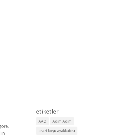
etiketler
AAO
Adım Adım
göre.
arazi koşu ayakkabısı
lin