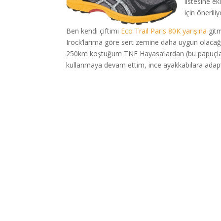
listesine ek
için öneriliy
Ben kendi çiftimi
Eco Trail Paris 80K yarışına
gitm
Irock’larıma göre sert zemine daha uygun olaca
250km koştuğum TNF Hayasa’lardan (bu papuçların
kullanmaya devam ettim, ince ayakkabılara adapt