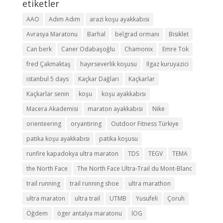
etiketler
AAO
Adım Adım
arazi koşu ayakkabısı
Avrasya Maratonu
Barhal
belgrad ormanı
Bisiklet
Can berk
Caner Odabaşoğlu
Chamonix
Emre Tok
fred Çakmaktaş
hayırseverlik koşusu
Ilgaz kuruyazici
istanbul 5 days
Kaçkar Dağları
Kaçkarlar
Kaçkarlar senin
koşu
koşu ayakkabısı
Macera Akademisi
maraton ayakkabısı
Nike
orienteering
oryantiring
Outdoor Fitness Türkiye
patika koşu ayakkabısı
patika koşusu
runfire kapadokya ultra maraton
TDS
TEGV
TEMA
the North Face
The North Face Ultra-Trail du Mont-Blanc
trail running
trail running shoe
ultra marathon
ultra maraton
ultra trail
UTMB
Yusufeli
Çoruh
Öğdem
öger antalya maratonu
İOG