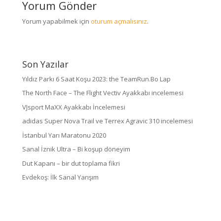
Yorum Gönder
Yorum yapabilmek için
oturum açmalısınız
.
Son Yazılar
Yıldız Parkı 6 Saat Koşu 2023: the TeamRun.Bo Lap
The North Face – The Flight Vectiv Ayakkabı incelemesi
VJsport MaXX Ayakkabı İncelemesi
adidas Super Nova Trail ve Terrex Agravic 310 incelemesi
İstanbul Yarı Maratonu 2020
Sanal İznik Ultra – Bi koşup döneyim
Dut Kapanı – bir dut toplama fikri
Evdekoş: İlk Sanal Yarışım