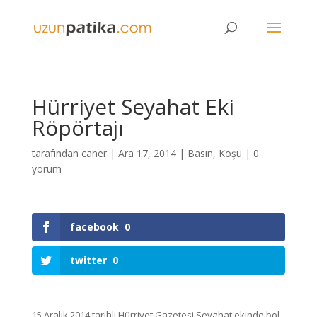
Hürriyet Seyahat Eki
Röpörtajı
tarafından
caner
|
Ara 17, 2014
|
Basın
,
Koşu
|
0
yorum
facebook
0
twitter
0
15 Aralık 2014 tarihli Hürriyet Gazetesi Seyahat ekinde bol