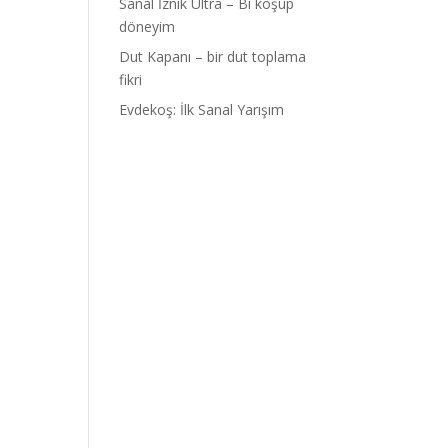
Sanal İznik Ultra – Bi koşup
döneyim
Dut Kapanı – bir dut toplama
fikri
Evdekoş: İlk Sanal Yarışım