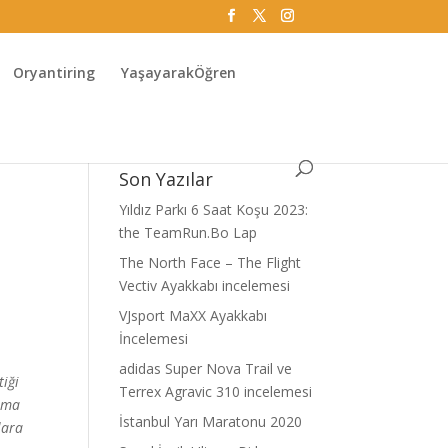
Oryantiring
YaşayarakÖğren
Son Yazılar
Yıldız Parkı 6 Saat Koşu 2023:
the TeamRun.Bo Lap
The North Face – The Flight
Vectiv Ayakkabı incelemesi
VJsport MaXX Ayakkabı
İncelemesi
adidas Super Nova Trail ve
tiği
Terrex Agravic 310 incelemesi
atma
İstanbul Yarı Maratonu 2020
lara