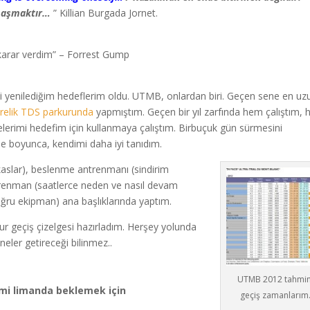
i aşmaktır…
” Killian Burgada Jornet.
a karar verdim” – Forrest Gump
mi yenilediğim hedeflerim oldu. UTMB, onlardan biri. Geçen sene en uz
relik TDS parkurunda
yapmıştım. Geçen bir yıl zarfında hem çalıştım,
erimi hedefim için kullanmaya çalıştım. Birbuçuk gün sürmesini
e boyunca, kendimi daha iyi tanıdım.
 kaslar), beslenme antrenmanı (sindirim
ntrenman (saatlerce neden ve nasıl devam
ğru ekipman) ana başlıklarında yaptım.
r geçiş çizelgesi hazırladım. Herşey yolunda
neler getireceği bilinmez..
UTMB 2012 tahmin
mi limanda beklemek için
geçiş zamanlarım