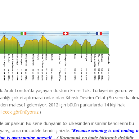
ak. Artık Londra’da yaşayan dostum Emre Tok, Türkiye’nin gururu ve
lığı çok etaplı maratonlar olan Kıbrıslı Devrim Celal. (Bu sene katıl
rden malesef gelemiyor. 2012 için bütün parkurlarda 14 kişi hak
abilecek görünüyoruz
.)
e bir parkur. Bu sene dünyanın 63 ülkesinden insanlar kendilerini bu
 yarış, ama mücadele kendi içinizde. “
Because winning is not ending i
nning is overcoming oneself…
/ Kazanmak en önde bitirmek değildir.