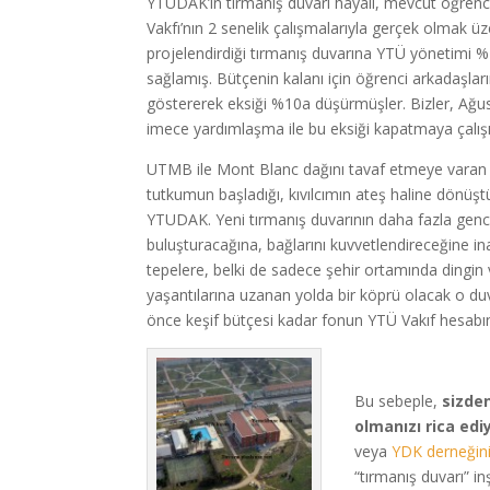
YTUDAK’ın tırmanış duvarı hayali, mevcut öğrenc
Vakfı’nın 2 senelik çalışmalarıyla gerçek olmak üz
projelendirdiği tırmanış duvarına YTÜ yönetimi 
sağlamış. Bütçenin kalanı için öğrenci arkadaşla
göstererek eksiği %10a düşürmüşler. Bizler, Ağus
imece yardımlaşma ile bu eksiği kapatmaya çalış
UTMB ile Mont Blanc dağını tavaf etmeye varan
tutkumun başladığı, kıvılcımın ateş haline dönüştü
YTUDAK. Yeni tırmanış duvarının daha fazla genci
buluşturacağına, bağlarını kuvvetlendireceğine i
tepelere, belki de sadece şehir ortamında dingin 
yaşantılarına uzanan yolda bir köprü olacak o duva
önce keşif bütçesi kadar fonun YTÜ Vakıf hesabı
Bu sebeple,
sizde
olmanızı rica ed
veya
YDK derneğin
“tırmanış duvarı” in