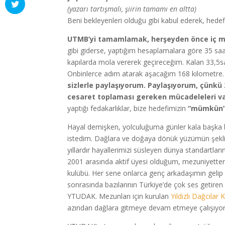
(yazarı tartışmalı, şiirin tamamı en altta)
Beni bekleyenleri olduğu gibi kabul ederek, hede
UTMB’yi tamamlamak, herşeyden önce iç m
gibi giderse, yaptığım hesaplamalara göre 35 saat
kapılarda mola vererek geçireceğim. Kalan 33,5
Onbinlerce adım atarak aşacağım 168 kilometr
sizlerle paylaşıyorum.
Paylaşıyorum, çünkü 
cesaret toplaması gereken mücadeleleri va
yaptığı fedakarlıklar, bize hedefimizin
“mümkün
Hayal demişken, yolculuğuma günler kala başka
istedim. Dağlara ve doğaya dönük yüzümün şeklin
yıllardır hayallerimizi süsleyen dünya standartların
2001 arasında aktif üyesi olduğum, mezuniyette
kulübü. Her sene onlarca genç arkadaşımın gelip si
sonrasında bazılarının Türkiye’de çok ses getiren i
YTUDAK. Mezunları için kurulan
Yıldızlı Dağcılar
azından dağlara gitmeye devam etmeye çalışıyor