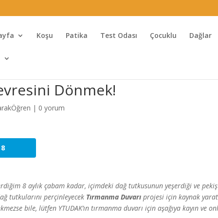
ayfa
Koşu
Patika
Test Odası
Çocuklu
Dağlar
l
evresini Dönmek!
arakÖğren
|
0 yorum
8
diğim 8 aylık çabam kadar, içimdeki dağ tutkusunun yeşerdiği ve pekiş
ağ tutkularını perçinleyecek
Tırmanma Duvarı
projesi için kaynak yar
çekmezse bile, lütfen YTUDAK’ın tırmanma duvarı için aşağıya kayın ve on