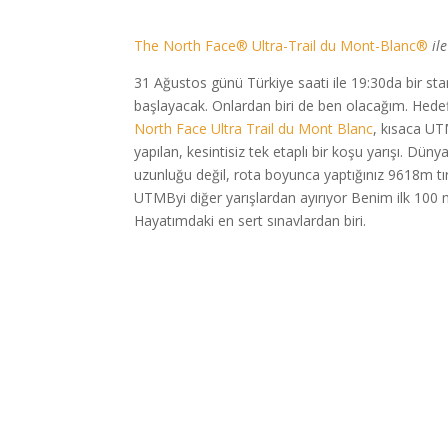
The North Face® Ultra-Trail du Mont-Blanc®
il
31 Ağustos günü Türkiye saati ile 19:30da bir st
başlayacak. Onlardan biri de ben olacağım. Hedef
North Face Ultra Trail du Mont Blanc
, kısaca UT
yapılan, kesintisiz tek etaplı bir koşu yarışı. Dün
uzunluğu değil, rota boyunca yaptığınız 9618m tır
UTMByi diğer yarışlardan ayırıyor Benim ilk 100 
Hayatımdaki en sert sınavlardan biri.