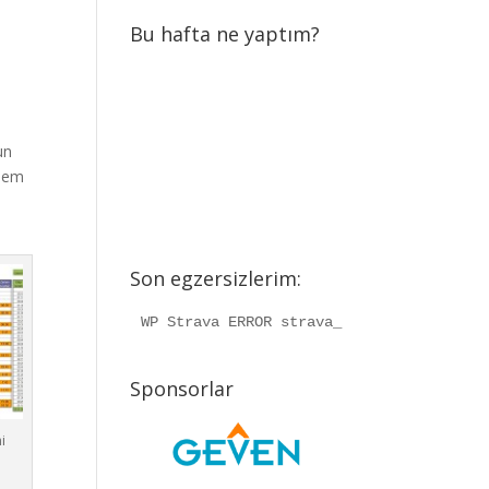
Bu hafta ne yaptım?
un
 hem
Son egzersizlerim:
WP Strava ERROR strava_info should be a
Sponsorlar
i
.