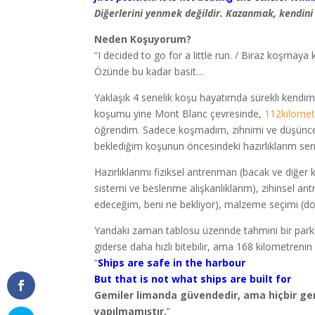
Diğerlerini yenmek değildir. Kazanmak, kendin
Neden Koşuyorum?
“I decided to go for a little run. / Biraz koşmay
Özünde bu kadar basit…
Yaklaşık 4 senelik koşu hayatımda sürekli kendi
koşumu yine Mont Blanc çevresinde,
112kilomet
öğrendim. Sadece koşmadım, zihnimi ve düşüncel
beklediğim koşunun öncesindeki hazırlıklarım sen
Hazırlıklarımı fiziksel antrenman (bacak ve diğer
sistemi ve beslenme alışkanlıklarım), zihinsel a
edeceğim, beni ne bekliyor), malzeme seçimi (do
Yandaki zaman tablosu üzerinde tahmini bir parku
giderse daha hızlı bitebilir, ama 168 kilometrenin 
“
Ships are safe in the harbour
But that is not what ships are built for
Gemiler limanda güvendedir, ama hiçbir ge
yapılmamıştır.
”