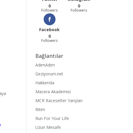
0
0
Followers
Followers
Facebook
0
Followers
Bağlantılar
AdımAdım
Geziyorum.net
Hakkımda
Macera Akademisi
maya
MCR Racesetter Yarışları
Ritim
Run For Your Life
n
Uzun Mesafe