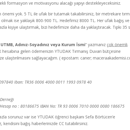
rekli formasyon ve motivasyonu alacağı yapıyı destekleyeceksiniz.
n önemi yok. 5 TL ile ufak bir tutamak takabilirsiniz, bir metrekare tır
 olmak ise yaklaşık 800-900 TL. Hedefimiz 8000 TL. Her ufak bağış ve
la kişiye ulaştırmak, bizi hedefimize daha da yaklaştıracak. Tıpkı 35 
UTMB, Adınız-Soyadınız veya Kurum İsmi
” yazmanız
çok önemli
.
YDK hesabına gelen ödemenizin YTUDAK Tırmanış Duvarı bütçesine
 size ulaştırılmasını sağlayacağım. ( epostam: caner; maceraakademisi.
 3097840 Iban: TR36 0006 4000 0011 1993 0978 40
 Derneği
9) Hesap no : 80186675 IBAN No: TR 93 0006 7010 0000 0080 186675
fazla sorunuz var ise YTUDAK öğrenci başkanı Sefa Börtücen’e
 kendisini bağış haberlerinizde CC tutabilirsiniz.