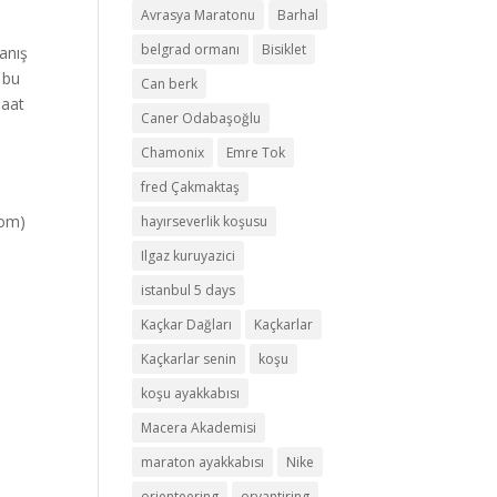
Avrasya Maratonu
Barhal
belgrad ormanı
Bisiklet
manış
 bu
Can berk
saat
Caner Odabaşoğlu
Chamonix
Emre Tok
fred Çakmaktaş
com)
hayırseverlik koşusu
Ilgaz kuruyazici
istanbul 5 days
Kaçkar Dağları
Kaçkarlar
Kaçkarlar senin
koşu
koşu ayakkabısı
Macera Akademisi
maraton ayakkabısı
Nike
orienteering
oryantiring