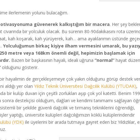
fime ilerlemenin yolunu bulacağım.
otivasyonuma güvenerek kalkıştığım bir macera
. Her şey bekle
 civarında bir yolculuk olacak. Bu sürenin 80-90dakikasını rota üzerin
saat, kah koşarak, kah yürüyerek, kah… ama ayaklarımın üstünde geçe
e…
Yolculuğumun birkaç kişiye ilham vermesini umarak, bu yazıy
250 metre veya 168km önemli değil, hepimizin başlamak için
rdır.
Bazen bir başkasının hayali, ideali uğruna
“normal”
hayat düzen
”
olduğunu gösterir.
 bir hayalimin de gerçekleşemeye çok yakın olduğunu görüp destek v
i aldığı yer olan
Yıldız Teknik Üniversitesi Dağcılık Kulübü (YTUDAK)
,
da bir kulüp duvarı için çeşitli zorlukları aşıp çok yol katetti. Benim 19
n sonra destekçisi olduğum, dağları ve kendimi tanımamı sağlayan öğr
stemli bir şekilde güvenli dağcılık ve tırmanış tekniklerini öğrendiği,
şler yaptığı, üniversite kulüpleri dağcılığımızın köklü kulüplerindendir
 Kulübü (YDK)
ile üyelerini bir arada tutmaya gayret eden biz Yıldızlılar, 
uz.