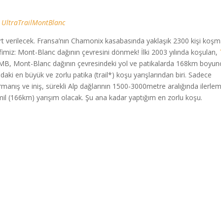
e
UltraTrailMontBlanc
art verilecek. Fransa’nın Chamonix kasabasında yaklaşık 2300 kişi koş
imiz: Mont-Blanc dağının çevresini dönmek! İlki 2003 yılında koşulan,
MB, Mont-Blanc dağının çevresindeki yol ve patikalarda 168km boyun
yadaki en büyük ve zorlu patika (trail*) koşu yarışlarından biri. Sadece
manış ve iniş, sürekli Alp dağlarının 1500-3000metre aralığında ilerle
mil (166km) yarışım olacak. Şu ana kadar yaptığım en zorlu koşu.