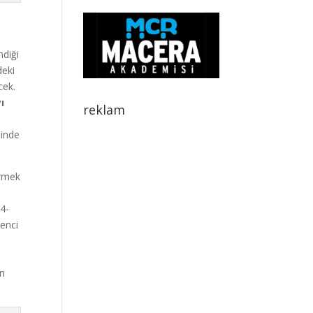
ndiği
deki
cek.
ı
reklam
inde
ermek
94-
enci
en