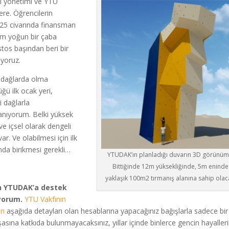
i yönetimi ve YTÜ
ere. Öğrencilerin
%25 civarında finansman
rım yoğun bir çaba
tos başından beri bir
ıyoruz.
 dağlarda olma
ğü ilk ocak yeri,
 dağlarla
nanıyorum. Belki yüksek
ve içsel olarak dengeli
r. Ve olabilmesi için ilk
nda birikmesi gerekli…
YTUDAK’ın planladığı duvarın 3D görünüm
Bittiğinde 12m yüksekliğinde, 5m eninde
yaklaşık 100m2 tırmanış alanına sahip olac
n YTUDAK’a destek
iyorum.
YTU Vakfının
in
aşağıda detayları olan hesablarına yapacağınız bağışlarla sadece bir
şasına katkıda bulunmayacaksınız, yıllar içinde binlerce gencin hayaller