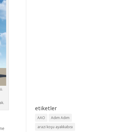
ü.
ak.
etiketler
AAO
Adım Adım
arazi koşu ayakkabısı
ine