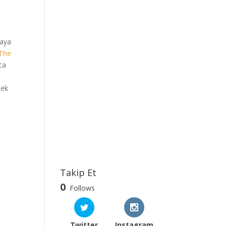
maya
The
ca
mek
Takip Et
0
Follows
Twitter
Instagram