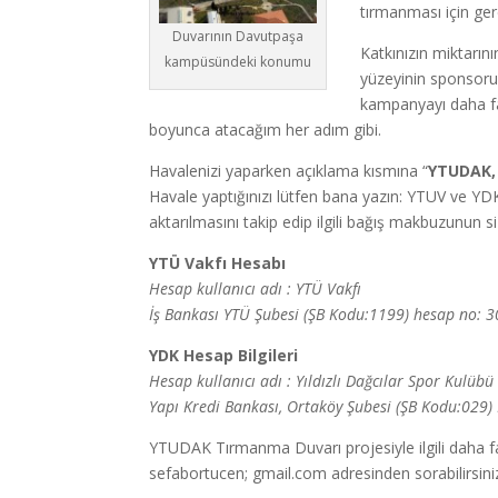
tırmanması için ge
Duvarının Davutpaşa
Katkınızın miktarını
kampüsündeki konumu
yüzeyinin sponsoru
kampanyayı daha faz
boyunca atacağım her adım gibi.
Havalenizi yaparken açıklama kısmına “
YTUDAK, 
Havale yaptığınızı lütfen bana yazın: YTUV ve 
aktarılmasını takip edip ilgili bağış makbuzunun
YTÜ Vakfı Hesabı
Hesap kullanıcı adı : YTÜ Vakfı
İş Bankası YTÜ Şubesi (ŞB Kodu:1199) hesap no:
YDK Hesap Bilgileri
Hesap kullanıcı adı : Yıldızlı Dağcılar Spor Kulübü
Yapı Kredi Bankası, Ortaköy Şubesi (ŞB Kodu:02
YTUDAK Tırmanma Duvarı projesiyle ilgili daha 
sefabortucen; gmail.com adresinden sorabilirsiniz,