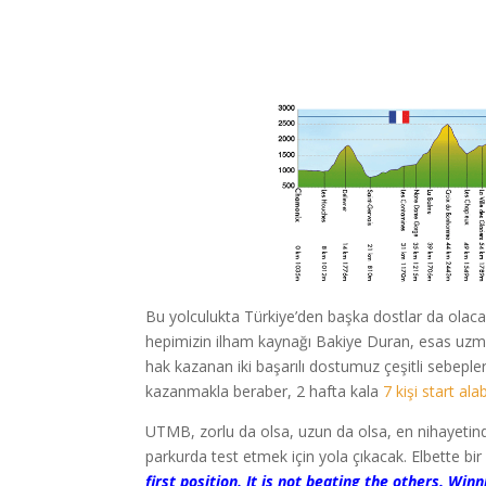
Bu yolculukta Türkiye’den başka dostlar da olac
hepimizin ilham kaynağı Bakiye Duran, esas uzman
hak kazanan iki başarılı dostumuz çeşitli sebeple
kazanmakla beraber, 2 hafta kala
7 kişi start al
UTMB, zorlu da olsa, uzun da olsa, en nihayetind
parkurda test etmek için yola çıkacak. Elbette bir
first position. It is not beating the others. Wi