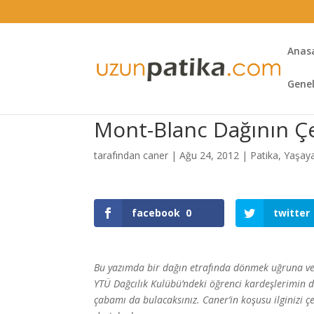
Anas
Gene
Mont-Blanc Dağının Ç
tarafından
caner
|
Ağu 24, 2012
|
Patika
,
Yaşay
facebook
0
twitter
Bu yazımda bir dağın etrafında dönmek uğruna ver
YTÜ Dağcılık Kulübü’ndeki öğrenci kardeşlerimin d
çabamı da bulacaksınız. Caner’in koşusu ilginizi 