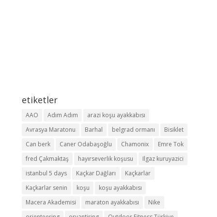
etiketler
AAO
Adım Adım
arazi koşu ayakkabısı
Avrasya Maratonu
Barhal
belgrad ormanı
Bisiklet
Can berk
Caner Odabaşoğlu
Chamonix
Emre Tok
fred Çakmaktaş
hayırseverlik koşusu
Ilgaz kuruyazici
istanbul 5 days
Kaçkar Dağları
Kaçkarlar
Kaçkarlar senin
koşu
koşu ayakkabısı
Macera Akademisi
maraton ayakkabısı
Nike
orienteering
oryantiring
Outdoor Fitness Türkiye