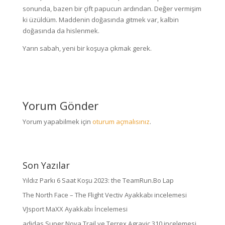
sonunda, bazen bir çift papucun ardından. Değer vermişim
ki üzüldüm. Maddenin doğasında gitmek var, kalbin
doğasında da hislenmek.
Yarın sabah, yeni bir koşuya çıkmak gerek.
Yorum Gönder
Yorum yapabilmek için
oturum açmalısınız
.
Son Yazılar
Yıldız Parkı 6 Saat Koşu 2023: the TeamRun.Bo Lap
The North Face – The Flight Vectiv Ayakkabı incelemesi
VJsport MaXX Ayakkabı İncelemesi
adidas Super Nova Trail ve Terrex Agravic 310 incelemesi