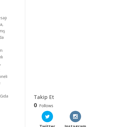
ş
sajı
a,
lmış
 da
um
lı
,
t
oneli
e
 Gıda
Takip Et
,
0
Follows
Twitter
Instagram