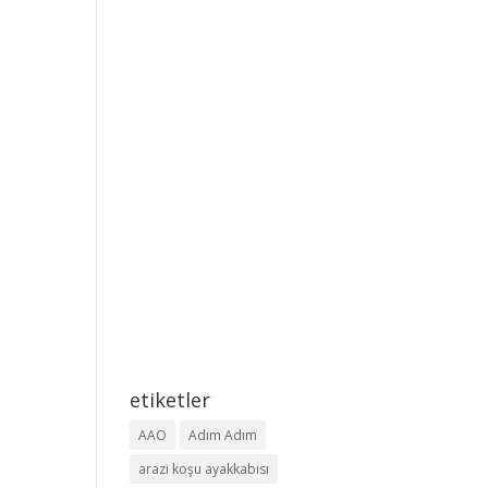
etiketler
AAO
Adım Adım
arazi koşu ayakkabısı