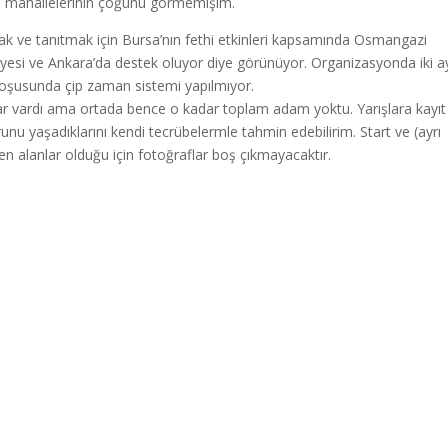
 bu mahallelerinin çoğunu görmemişim.
ak ve tanıtmak için Bursa’nın fethi etkinleri kapsamında Osmangazi
iyesi ve Ankara’da destek oluyor diye görünüyor. Organizasyonda iki ay
koşusunda çip zaman sistemi yapılmıyor.
alar vardı ama ortada bence o kadar toplam adam yoktu. Yarışlara kayıt
u yaşadıklarını kendi tecrübelermle tahmin edebilirim. Start ve (ayrı
en alanlar olduğu için fotoğraflar boş çıkmayacaktır.