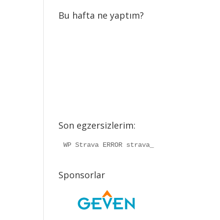
Bu hafta ne yaptım?
Son egzersizlerim:
WP Strava ERROR strava_info should be a
Sponsorlar