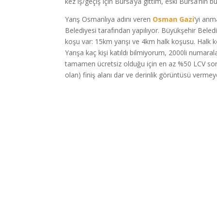
kez iş/geçiş için Bursa’ya gittim, eski Bursa’nın
Yarış Osmanlıya adını veren
Osman Gazi
‘yi anm
Belediyesi tarafından yapılıyor. Büyükşehir Beled
koşu var: 15km yarışı ve 4km halk koşusu. Halk 
Yarışa kaç kişi katıldı bilmiyorum, 2000li numar
tamamen ücretsiz olduğu için en az %50 LCV sorun
olan) finiş alanı dar ve derinlik görüntüsü vermey