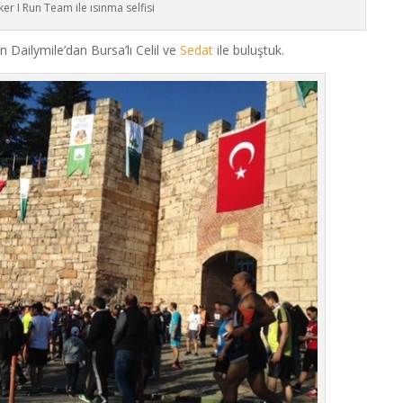
ker I Run Team ile ısınma selfisi
 Dailymile’dan Bursa’lı Celil ve
Sedat
ile buluştuk.