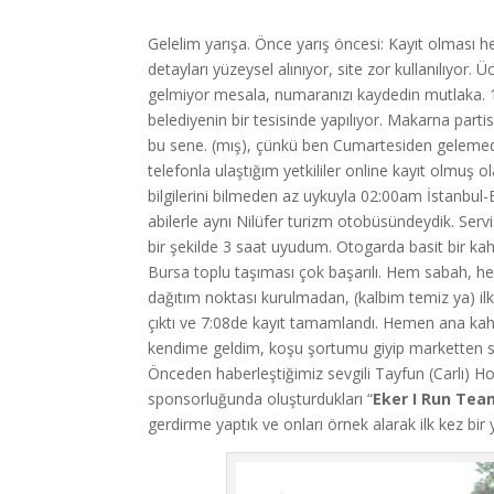
Gelelim yarışa. Önce yarış öncesi: Kayıt olması 
detayları yüzeysel alınıyor, site zor kullanılıyor.
gelmiyor mesala, numaranızı kaydedin mutlaka. 1
belediyenin bir tesisinde yapılıyor. Makarna partis
bu sene. (mış), çünkü ben Cumartesiden gelemedim
telefonla ulaştığım yetkililer online kayıt olmuş ol
bilgilerini bilmeden az uykuyla 02:00am İstanbul
abilerle aynı Nilüfer turizm otobüsündeydik. Ser
bir şekilde 3 saat uyudum. Otogarda basit bir k
Bursa toplu taşıması çok başarılı. Hem sabah, he
dağıtım noktası kurulmadan, (kalbim temiz ya) il
çıktı ve 7:08de kayıt tamamlandı. Hemen ana kahva
kendime geldim, koşu şortumu giyip marketten so
Önceden haberleştiğimiz sevgili Tayfun (Carlı) 
sponsorluğunda oluşturdukları “
Eker I Run Tea
gerdirme yaptık ve onları örnek alarak ilk kez bir