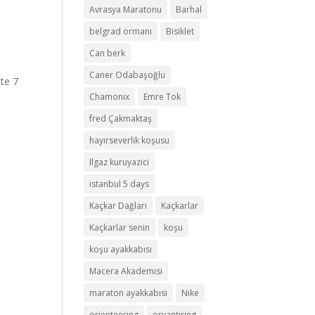
Avrasya Maratonu
Barhal
belgrad ormanı
Bisiklet
Can berk
Caner Odabaşoğlu
ste 7
Chamonix
Emre Tok
fred Çakmaktaş
hayırseverlik koşusu
Ilgaz kuruyazici
istanbul 5 days
Kaçkar Dağları
Kaçkarlar
Kaçkarlar senin
koşu
koşu ayakkabısı
Macera Akademisi
maraton ayakkabısı
Nike
orienteering
oryantiring