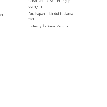
Sanal İznik Ultra – Bi koşup
döneyim
Dut Kapanı – bir dut toplama
rı
fikri
Evdekoş: İlk Sanal Yarışım