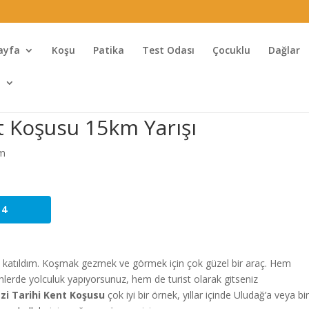
ayfa
Koşu
Patika
Test Odası
Çocuklu
Dağlar
l
t Koşusu 15km Yarışı
um
4
da katıldım. Koşmak gezmek ve görmek için çok güzel bir araç. Hem
hlerde yolculuk yapıyorsunuz, hem de turist olarak gitseniz
i Tarihi Kent Koşusu
çok iyi bir örnek, yıllar içinde Uludağ’a veya bi