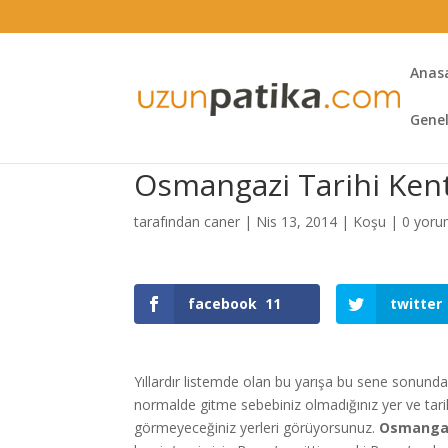
Anas
Gene
Osmangazi Tarihi Ken
tarafından
caner
|
Nis 13, 2014
|
Koşu
|
0 yor
facebook
11
twitter
Yıllardır listemde olan bu yarışa bu sene sonun
normalde gitme sebebiniz olmadığınız yer ve tari
görmeyeceğiniz yerleri görüyorsunuz.
Osmangaz