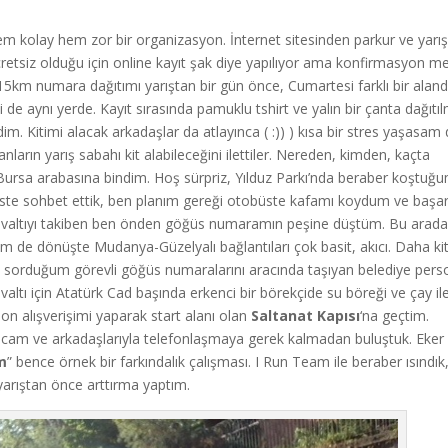
hem kolay hem zor bir organizasyon. İnternet sitesinden parkur ve yarı
 Ücretsiz olduğu için online kayıt şak diye yapılıyor ama konfirmasyon me
5km numara dağıtımı yarıştan bir gün önce, Cumartesi farklı bir aland
i de aynı yerde. Kayıt sırasında pamuklu tshirt ve yalın bir çanta dağıtı
. Kitimi alacak arkadaşlar da atlayınca ( :)) ) kısa bir stres yaşasam
anların yarış sabahı kit alabileceğini ilettiler. Nereden, kimden, kaçta
-Bursa arabasına bindim. Hoş sürpriz, Yılduz Parkı’nda beraber koştuğ
viste sohbet ettik, ben planım gereği otobüste kafamı koydum ve başarı
ahvaltıyı takiben ben önden göğüs numaramın peşine düştüm. Bu arada
m de dönüşte Mudanya-Güzelyalı bağlantıları çok basit, akıcı. Daha ki
k sorduğum görevli göğüs numaralarını aracında taşıyan belediye pers
ltı için Atatürk Cad başında erkenci bir börekçide su böreği ve çay il
n alışverişimi yaparak start alanı olan
Saltanat Kapısı
‘na geçtim.
Hocam ve arkadaşlarıyla telefonlaşmaya gerek kalmadan buluştuk. Eker
m
” bence örnek bir farkındalık çalışması. I Run Team ile beraber ısındık
 yarıştan önce arttırma yaptım.