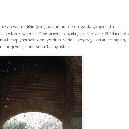
e hesap yapmadığım(yarış parkurunu bile otogarda googleladım
irdi. Ne hızda koşardım? Ne bileyim, önceki gün İznik Ultra 2014 için ofi
 sonra hesap yapmak istemiyordum. Sadece koşmaya karar vermiştim,
 enerji verir, bunu Sedat’la paylaştım.