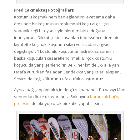
Fred Çakmaktaş Fotoğrafları:
Kostümlü koşmak hem ben eğlendirdi evet ama daha
ötesinde bir koşucunun toplumdaki koşu algısı için
yapabileceği bireysel eylemlerden biri olduğuna
inanıyorum. Dikkat çekici, insanları tebessüm ettiren bir
kıyafette koşmak, koşunun sıkıcı ve sıradan algısını
değiştiriyor. 1 kostümlü koşucunun asli etkisi, sanırım
başka koşucuları cesaretlendirmek. Birçok kostümlü
koşucu da yarışı şenlendirir. Belki her km.de 3-5 aile yan
tarafa yürürken fazladan 3er dakika yarışı izler, alkışlar…
Seyirci desteği kültürünü ufak ufak oluştururuz.
Ayrıca bağış toplamak için de güzel bahane…Bu yazıyı Mart
sonundan önce okuyorsanız, 5dk ayırıp
Koruncuk bağış
projesini
de okuyup ufak bir katkı yapabilirsiniz.