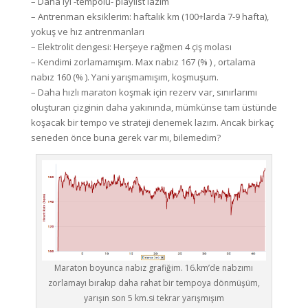
– Daha iyi -tempolu- playlist lazım
– Antrenman eksiklerim: haftalık km (100+larda 7-9 hafta),
yokuş ve hız antrenmanları
– Elektrolit dengesi: Herşeye rağmen 4 çiş molası
– Kendimi zorlamamışım. Max nabız 167 (% ) , ortalama
nabız 160 (% ). Yani yarışmamışım, koşmuşum.
– Daha hızlı maraton koşmak için rezerv var, sınırlarımı
oluşturan çizginin daha yakınında, mümkünse tam üstünde
koşacak bir tempo ve strateji denemek lazım. Ancak birkaç
seneden önce buna gerek var mı, bilemedim?
Maraton boyunca nabız grafiğim. 16.km’de nabzımı
zorlamayı bırakıp daha rahat bir tempoya dönmüşüm,
yarışın son 5 km.si tekrar yarışmışım