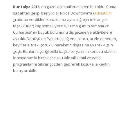
Runtalya 2013
, en güzel aile tatillerimizden biri oldu. Cuma
sabahtan gelip, beş yıldızlı Rixos Downtown’a (
AdımAdım
grubuna verdikleri konaklama ayrıcalığı için tekrar çok
teşekkürler) kapanmak yerine, Cuma günün tamamı ve
Cumartesi’nin büyük bölümünü dış gezme ve aktivitelere
ayırdık. Dönüşü de Pazartesi öğlene alınca, acele etmeden,
keyifler alarak, çocuklu hareketin doğasına uyarak 4 gün
geçti. Bunların içeriği belki başka bir yazının konusu olabilir.
İnanıyorum ki birçok çocuklu aile yıllık tatil ve yarış
programlarını tekrar gözden geçirerek koşu+aile keyfini
buluşturabilir.