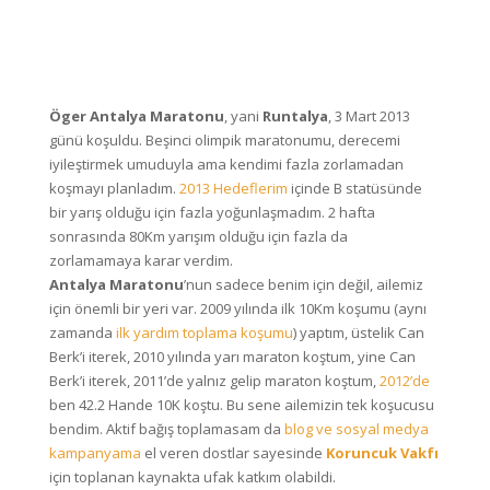
Öger Antalya Maratonu
, yani
Runtalya
, 3 Mart 2013
günü koşuldu. Beşinci olimpik maratonumu, derecemi
iyileştirmek umuduyla ama kendimi fazla zorlamadan
koşmayı planladım.
2013 Hedeflerim
içinde B statüsünde
bir yarış olduğu için fazla yoğunlaşmadım. 2 hafta
sonrasında 80Km yarışım olduğu için fazla da
zorlamamaya karar verdim.
Antalya Maratonu
’nun sadece benim için değil, ailemiz
için önemli bir yeri var. 2009 yılında ilk 10Km koşumu (aynı
zamanda
ilk yardım toplama koşumu
) yaptım, üstelik Can
Berk’i iterek, 2010 yılında yarı maraton koştum, yine Can
Berk’i iterek, 2011’de yalnız gelip maraton koştum,
2012’de
ben 42.2 Hande 10K koştu. Bu sene ailemizin tek koşucusu
bendim. Aktif bağış toplamasam da
blog ve sosyal medya
kampanyama
el veren dostlar sayesinde
Koruncuk Vakfı
için toplanan kaynakta ufak katkım olabildi.