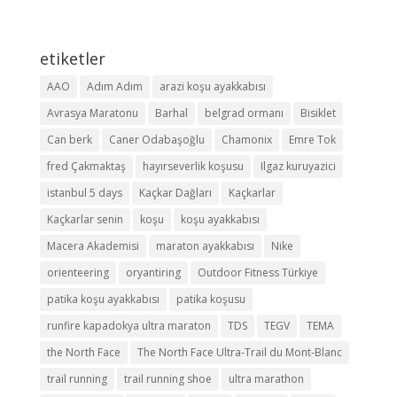
etiketler
AAO
Adım Adım
arazi koşu ayakkabısı
Avrasya Maratonu
Barhal
belgrad ormanı
Bisiklet
Can berk
Caner Odabaşoğlu
Chamonix
Emre Tok
fred Çakmaktaş
hayırseverlik koşusu
Ilgaz kuruyazici
istanbul 5 days
Kaçkar Dağları
Kaçkarlar
Kaçkarlar senin
koşu
koşu ayakkabısı
Macera Akademisi
maraton ayakkabısı
Nike
orienteering
oryantiring
Outdoor Fitness Türkiye
patika koşu ayakkabısı
patika koşusu
runfire kapadokya ultra maraton
TDS
TEGV
TEMA
the North Face
The North Face Ultra-Trail du Mont-Blanc
trail running
trail running shoe
ultra marathon