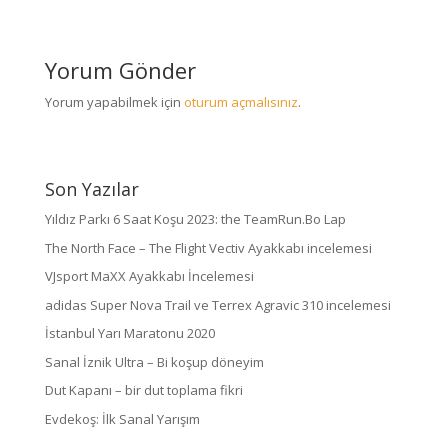
Yorum Gönder
Yorum yapabilmek için
oturum açmalısınız
.
Son Yazılar
Yıldız Parkı 6 Saat Koşu 2023: the TeamRun.Bo Lap
The North Face – The Flight Vectiv Ayakkabı incelemesi
VJsport MaXX Ayakkabı İncelemesi
adidas Super Nova Trail ve Terrex Agravic 310 incelemesi
İstanbul Yarı Maratonu 2020
Sanal İznik Ultra – Bi koşup döneyim
Dut Kapanı – bir dut toplama fikri
Evdekoş: İlk Sanal Yarışım