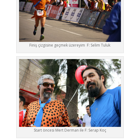
Finiş çizgisine geçmek üzereyim F: Selim Tuluk
Start öncesi Mert Derman ile F: Serap Koç