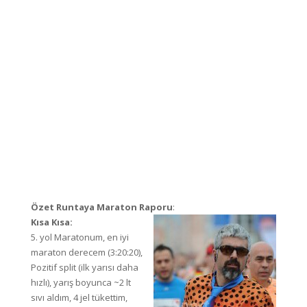
Özet Runtaya Maraton Raporu
:
Kısa Kısa:
5. yol Maratonum, en iyi
maraton derecem (3:20:20),
Pozitif split (ilk yarısı daha
hızlı), yarış boyunca ~2 lt
sıvı aldım, 4 jel tükettim,