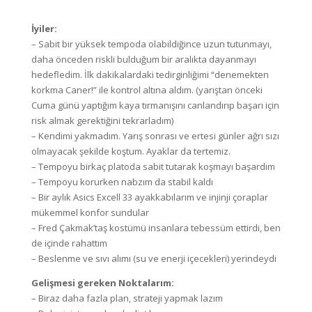
İyiler:
– Sabit bir yüksek tempoda olabildiğince uzun tutunmayı,
daha önceden riskli bulduğum bir aralıkta dayanmayı
hedefledim. İlk dakikalardaki tedirginliğimi “denemekten
korkma Caner!” ile kontrol altına aldım. (yarıştan önceki
Cuma günü yaptığım kaya tırmanışını canlandırıp başarı için
risk almak gerektiğini tekrarladım)
– Kendimi yakmadım. Yarış sonrası ve ertesi günler ağrı sızı
olmayacak şekilde koştum. Ayaklar da tertemiz.
– Tempoyu birkaç platoda sabit tutarak koşmayı başardım
– Tempoyu korurken nabzım da stabil kaldı
– Bir aylık Asics Excell 33 ayakkabılarım ve injinji çoraplar
mükemmel konfor sundular
– Fred Çakmak’taş kostümü insanlara tebessüm ettirdi, ben
de içinde rahattım
– Beslenme ve sıvı alımı (su ve enerji içecekleri) yerindeydi
Gelişmesi gereken Noktalarım:
– Biraz daha fazla plan, strateji yapmak lazım