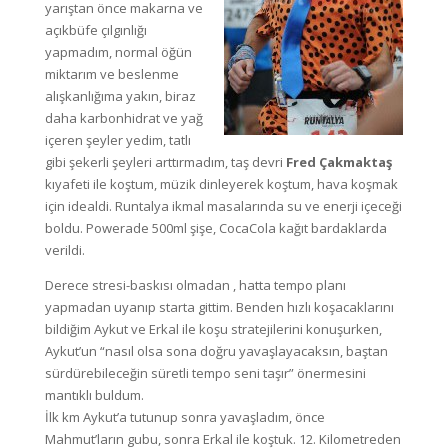
yarıştan önce makarna ve
açıkbüfe çılgınlığı
yapmadım, normal öğün
miktarım ve beslenme
alışkanlığıma yakın, biraz
daha karbonhidrat ve yağ
içeren şeyler yedim, tatlı
gibi şekerli şeyleri arttırmadım, taş devri
Fred Çakmaktaş
kıyafeti ile koştum, müzik dinleyerek koştum, hava koşmak
için idealdi. Runtalya ikmal masalarında su ve enerji içeceği
boldu. Powerade 500ml şişe, CocaCola kağıt bardaklarda
verildi.
Derece stresi-baskısı olmadan , hatta tempo planı
yapmadan uyanıp starta gittim. Benden hızlı koşacaklarını
bildiğim Aykut ve Erkal ile koşu stratejilerini konuşurken,
Aykut’un “nasıl olsa sona doğru yavaşlayacaksın, baştan
sürdürebileceğin süretli tempo seni taşır” önermesini
mantıklı buldum.
İlk km Aykut’a tutunup sonra yavaşladım, önce
Mahmut’ların gubu, sonra Erkal ile koştuk. 12. Kilometreden