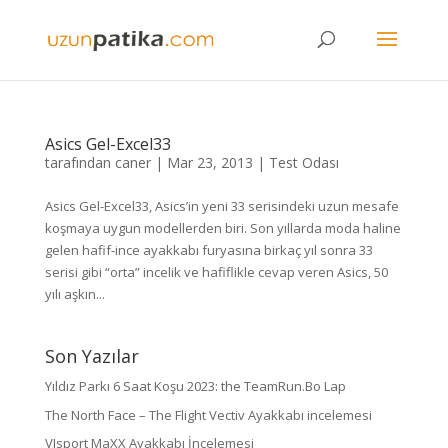
Asics Gel-Excel33
tarafından
caner
|
Mar 23, 2013
|
Test Odası
Asics Gel-Excel33, Asics’in yeni 33 serisindeki uzun mesafe
koşmaya uygun modellerden biri. Son yıllarda moda haline
gelen hafif-ince ayakkabı furyasına birkaç yıl sonra 33
serisi gibi “orta” incelik ve hafiflikle cevap veren Asics, 50
yılı aşkın...
Son Yazılar
Yıldız Parkı 6 Saat Koşu 2023: the TeamRun.Bo Lap
The North Face – The Flight Vectiv Ayakkabı incelemesi
VJsport MaXX Ayakkabı İncelemesi