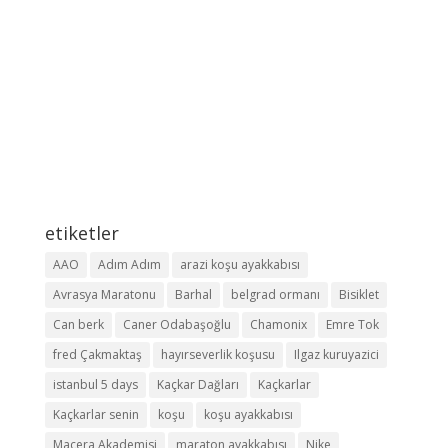
etiketler
AAO
Adım Adım
arazi koşu ayakkabısı
Avrasya Maratonu
Barhal
belgrad ormanı
Bisiklet
Can berk
Caner Odabaşoğlu
Chamonix
Emre Tok
fred Çakmaktaş
hayırseverlik koşusu
Ilgaz kuruyazici
istanbul 5 days
Kaçkar Dağları
Kaçkarlar
Kaçkarlar senin
koşu
koşu ayakkabısı
Macera Akademisi
maraton ayakkabısı
Nike