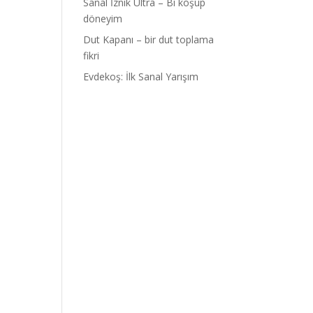
Sanal İznik Ultra – Bi koşup
döneyim
Dut Kapanı – bir dut toplama
fikri
Evdekoş: İlk Sanal Yarışım