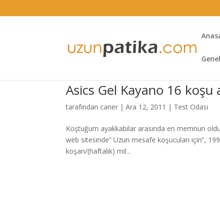
Anas
Gene
Asics Gel Kayano 16 koşu 
tarafından
caner
|
Ara 12, 2011
|
Test Odası
Koştuğum ayakkabılar arasında en memnun olduğ
web sitesinde” Uzun mesafe koşucuları için”, 1993
koşan/(haftalık) mil...