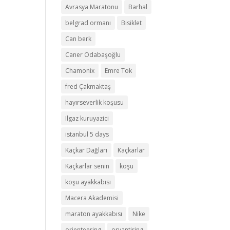
Avrasya Maratonu
Barhal
belgrad ormanı
Bisiklet
Can berk
Caner Odabaşoğlu
Chamonix
Emre Tok
fred Çakmaktaş
hayırseverlik koşusu
Ilgaz kuruyazici
istanbul 5 days
Kaçkar Dağları
Kaçkarlar
Kaçkarlar senin
koşu
koşu ayakkabısı
Macera Akademisi
maraton ayakkabısı
Nike
orienteering
oryantiring