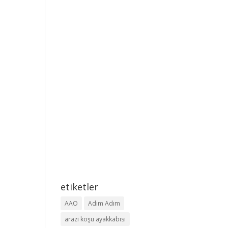
etiketler
AAO
Adım Adım
arazi koşu ayakkabısı