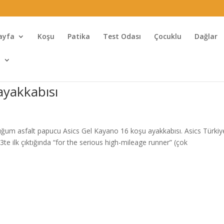
ayfa
Koşu
Patika
Test Odası
Çocuklu
Dağlar
l
ayakkabısı
um asfalt papucu Asics Gel Kayano 16 koşu ayakkabısı. Asics Türkiy
te ilk çıktığında “for the serious high-mileage runner” (çok