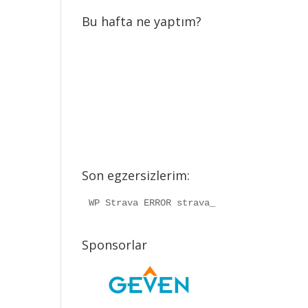
Bu hafta ne yaptım?
Son egzersizlerim:
WP Strava ERROR strava_info should be a
Sponsorlar