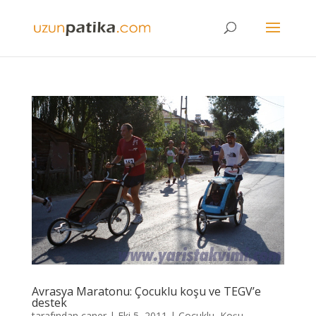
Avrasya Maratonu: Çocuklu koşu ve TEGV’e
destek
tarafından
caner
|
Eki 5, 2011
|
Çocuklu
,
Koşu