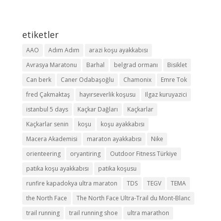
etiketler
AAO
Adım Adım
arazi koşu ayakkabısı
Avrasya Maratonu
Barhal
belgrad ormanı
Bisiklet
Can berk
Caner Odabaşoğlu
Chamonix
Emre Tok
fred Çakmaktaş
hayırseverlik koşusu
Ilgaz kuruyazici
istanbul 5 days
Kaçkar Dağları
Kaçkarlar
Kaçkarlar senin
koşu
koşu ayakkabısı
Macera Akademisi
maraton ayakkabısı
Nike
orienteering
oryantiring
Outdoor Fitness Türkiye
patika koşu ayakkabısı
patika koşusu
runfire kapadokya ultra maraton
TDS
TEGV
TEMA
the North Face
The North Face Ultra-Trail du Mont-Blanc
trail running
trail running shoe
ultra marathon