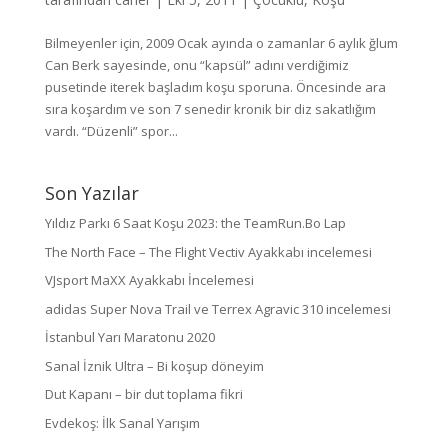
Bilmeyenler için, 2009 Ocak ayında o zamanlar 6 aylık ğlum
Can Berk sayesinde, onu “kapsül” adını verdiğimiz
pusetinde iterek başladım koşu sporuna. Öncesinde ara
sıra koşardım ve son 7 senedir kronik bir diz sakatlığım
vardı. “Düzenli” spor...
Son Yazılar
Yıldız Parkı 6 Saat Koşu 2023: the TeamRun.Bo Lap
The North Face – The Flight Vectiv Ayakkabı incelemesi
VJsport MaXX Ayakkabı İncelemesi
adidas Super Nova Trail ve Terrex Agravic 310 incelemesi
İstanbul Yarı Maratonu 2020
Sanal İznik Ultra – Bi koşup döneyim
Dut Kapanı – bir dut toplama fikri
Evdekoş: İlk Sanal Yarışım