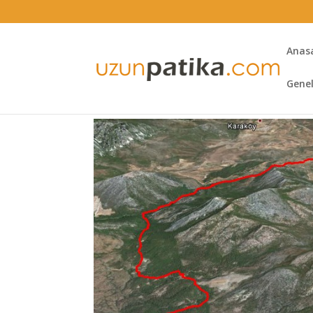
Anas
Gene