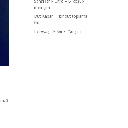
Sanal İznik Ultra – Bi koşup
döneyim
Dut Kapanı – bir dut toplama
fikri
Evdekoş: İlk Sanal Yarışım
ım. 3
n