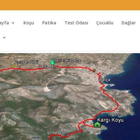
ayfa
Koşu
Patika
Test Odası
Çocuklu
Dağlar
l