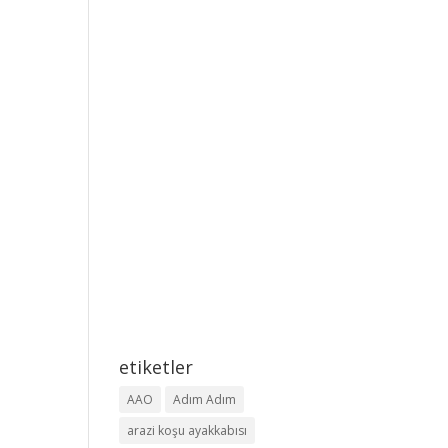
etiketler
AAO
Adım Adım
arazi koşu ayakkabısı