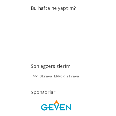
Bu hafta ne yaptım?
Son egzersizlerim:
WP Strava ERROR strava_info should be a
Sponsorlar