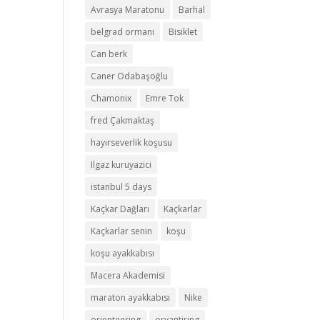
Avrasya Maratonu
Barhal
belgrad ormanı
Bisiklet
Can berk
Caner Odabaşoğlu
Chamonix
Emre Tok
fred Çakmaktaş
hayırseverlik koşusu
Ilgaz kuruyazici
istanbul 5 days
Kaçkar Dağları
Kaçkarlar
Kaçkarlar senin
koşu
koşu ayakkabısı
Macera Akademisi
maraton ayakkabısı
Nike
orienteering
oryantiring