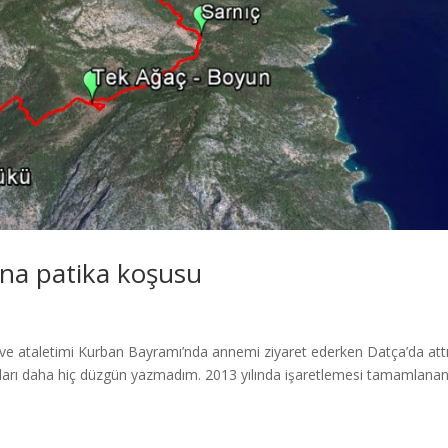
na patika koşusu
ve ataletimi Kurban Bayramı’nda annemi ziyaret ederken Datça’da att
unları daha hiç düzgün yazmadım. 2013 yılında işaretlemesi tamamlana