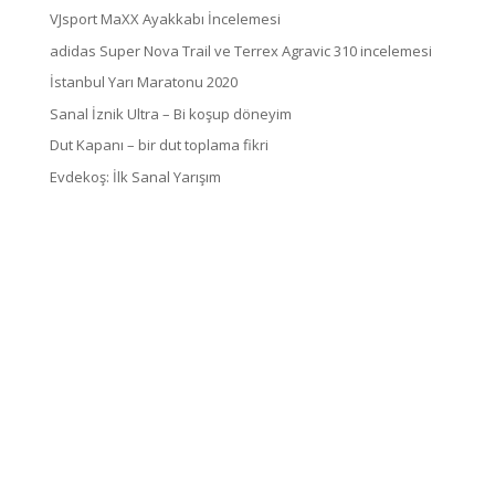
VJsport MaXX Ayakkabı İncelemesi
adidas Super Nova Trail ve Terrex Agravic 310 incelemesi
İstanbul Yarı Maratonu 2020
Sanal İznik Ultra – Bi koşup döneyim
Dut Kapanı – bir dut toplama fikri
Evdekoş: İlk Sanal Yarışım