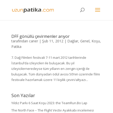
DFF gönüllü çevirmenler arıyor
tarafından
caner
|
Şub 11, 2012
|
Dağlar
,
Genel
,
Koşu
,
Patika
7. Dağ Filmleri festivali 7-11 mart 2012 tarihlerinde
İstanbul’da izleyicileri ile buluşacak. Bu yıl
izleyicilerneredeyse tüm yılların en zengin içeriği ile
buluşacak. Tüm dünyadan ödül avcısı 50’nin üzerinde filmi
festivale hazırlamak üzere 11 kişilik çeviri/altyazı...
Son Yazılar
Yıldız Parkı 6 Saat Koşu 2023: the TeamRun.Bo Lap
The North Face – The Flight Vectiv Ayakkabı incelemesi