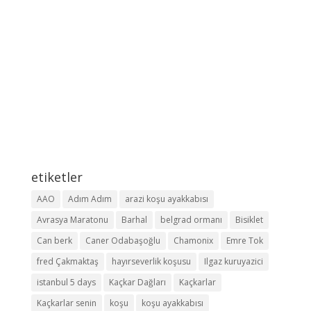
etiketler
AAO
Adım Adım
arazi koşu ayakkabısı
Avrasya Maratonu
Barhal
belgrad ormanı
Bisiklet
Can berk
Caner Odabaşoğlu
Chamonix
Emre Tok
fred Çakmaktaş
hayırseverlik koşusu
Ilgaz kuruyazici
istanbul 5 days
Kaçkar Dağları
Kaçkarlar
Kaçkarlar senin
koşu
koşu ayakkabısı