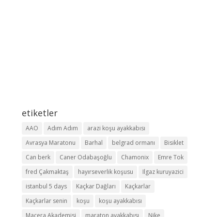
etiketler
AAO
Adım Adım
arazi koşu ayakkabısı
Avrasya Maratonu
Barhal
belgrad ormanı
Bisiklet
Can berk
Caner Odabaşoğlu
Chamonix
Emre Tok
fred Çakmaktaş
hayırseverlik koşusu
Ilgaz kuruyazici
istanbul 5 days
Kaçkar Dağları
Kaçkarlar
Kaçkarlar senin
koşu
koşu ayakkabısı
Macera Akademisi
maraton ayakkabısı
Nike