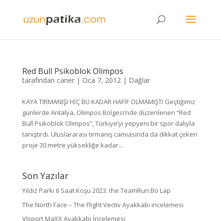
Red Bull Psikoblok Olimpos
tarafından
caner
|
Oca 7, 2012
|
Dağlar
KAYA TIRMANIŞI HİÇ BU KADAR HAFİF OLMAMIŞTI Geçtiğimiz
günlerde Antalya, Olimpos Bölgesi’nde düzenlenen “Red
Bull Psikoblok Olimpos”, Türkiye’yi yepyeni bir spor dalıyla
tanıştırdı. Uluslararası tırmanış camiasında da dikkat çeken
proje 30 metre yüksekliğe kadar...
Son Yazılar
Yıldız Parkı 6 Saat Koşu 2023: the TeamRun.Bo Lap
The North Face – The Flight Vectiv Ayakkabı incelemesi
VJsport MaXX Ayakkabı İncelemesi