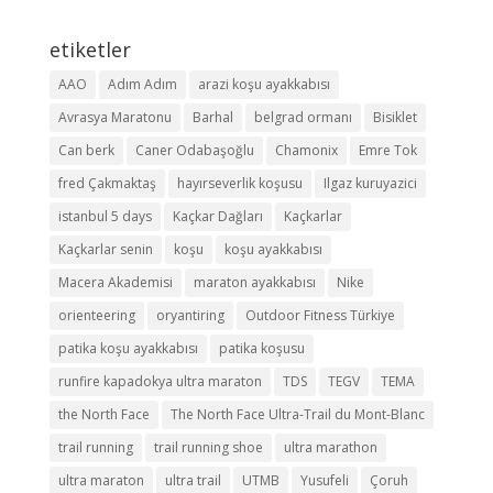
etiketler
AAO
Adım Adım
arazi koşu ayakkabısı
Avrasya Maratonu
Barhal
belgrad ormanı
Bisiklet
Can berk
Caner Odabaşoğlu
Chamonix
Emre Tok
fred Çakmaktaş
hayırseverlik koşusu
Ilgaz kuruyazici
istanbul 5 days
Kaçkar Dağları
Kaçkarlar
Kaçkarlar senin
koşu
koşu ayakkabısı
Macera Akademisi
maraton ayakkabısı
Nike
orienteering
oryantiring
Outdoor Fitness Türkiye
patika koşu ayakkabısı
patika koşusu
runfire kapadokya ultra maraton
TDS
TEGV
TEMA
the North Face
The North Face Ultra-Trail du Mont-Blanc
trail running
trail running shoe
ultra marathon
ultra maraton
ultra trail
UTMB
Yusufeli
Çoruh