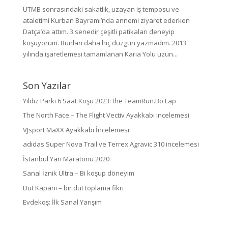
UTMB sonrasındaki sakatlık, uzayan iş temposu ve
ataletimi Kurban Bayramı’nda annemi ziyaret ederken
Datça’da attım. 3 senedir çeşitli patikaları deneyip
koşuyorum. Bunları daha hiç düzgün yazmadım. 2013
yılında işaretlemesi tamamlanan Karia Yolu uzun...
Son Yazılar
Yıldız Parkı 6 Saat Koşu 2023: the TeamRun.Bo Lap
The North Face – The Flight Vectiv Ayakkabı incelemesi
VJsport MaXX Ayakkabı İncelemesi
adidas Super Nova Trail ve Terrex Agravic 310 incelemesi
İstanbul Yarı Maratonu 2020
Sanal İznik Ultra – Bi koşup döneyim
Dut Kapanı – bir dut toplama fikri
Evdekoş: İlk Sanal Yarışım