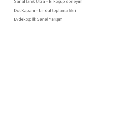
Sanal İznik Ultra – Bi koşup döneyim
Dut Kapanı – bir dut toplama fikri
Evdekoş: İlk Sanal Yarışım