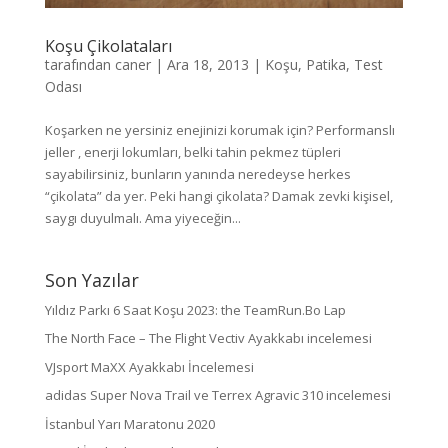
Koşu Çikolataları
tarafından
caner
|
Ara 18, 2013
|
Koşu
,
Patika
,
Test
Odası
Koşarken ne yersiniz enejinizi korumak için? Performanslı
jeller , enerji lokumları, belki tahin pekmez tüpleri
sayabilirsiniz, bunların yanında neredeyse herkes
“çikolata” da yer. Peki hangi çikolata? Damak zevki kişisel,
saygı duyulmalı. Ama yiyeceğin...
Son Yazılar
Yıldız Parkı 6 Saat Koşu 2023: the TeamRun.Bo Lap
The North Face – The Flight Vectiv Ayakkabı incelemesi
VJsport MaXX Ayakkabı İncelemesi
adidas Super Nova Trail ve Terrex Agravic 310 incelemesi
İstanbul Yarı Maratonu 2020