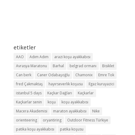
etiketler
AAO
Adım Adım
arazi koşu ayakkabısı
Avrasya Maratonu
Barhal
belgrad ormanı
Bisiklet
Can berk
Caner Odabaşoğlu
Chamonix
Emre Tok
fred Çakmaktaş
hayırseverlik koşusu
Ilgaz kuruyazici
istanbul 5 days
Kaçkar Dağları
Kaçkarlar
Kaçkarlar senin
koşu
koşu ayakkabısı
Macera Akademisi
maraton ayakkabısı
Nike
orienteering
oryantiring
Outdoor Fitness Türkiye
patika koşu ayakkabısı
patika koşusu