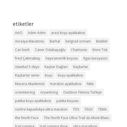
etiketler
AAO
Adım Adım
arazi koşu ayakkabısı
Avrasya Maratonu
Barhal
belgrad ormanı
Bisiklet
Can berk
Caner Odabaşoğlu
Chamonix
Emre Tok
fred Çakmaktaş
hayırseverlik koşusu
Ilgaz kuruyazici
istanbul 5 days
Kaçkar Dağları
Kaçkarlar
Kaçkarlar senin
koşu
koşu ayakkabısı
Macera Akademisi
maraton ayakkabısı
Nike
orienteering
oryantiring
Outdoor Fitness Türkiye
patika koşu ayakkabısı
patika koşusu
runfire kapadokya ultra maraton
TDS
TEGV
TEMA
the North Face
The North Face Ultra-Trail du Mont-Blanc
trail running
trail running shoe
ultra marathon