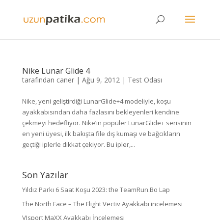
Nike Lunar Glide 4
tarafından
caner
|
Ağu 9, 2012
|
Test Odası
Nike, yeni geliştirdiği LunarGlide+4 modeliyle, koşu
ayakkabısından daha fazlasını bekleyenleri kendine
çekmeyi hedefliyor. Nike’ın popüler LunarGlide+ serisinin
en yeni üyesi, ilk bakışta file dış kumaşı ve bağcıkların
geçtiği iplerle dikkat çekiyor. Bu ipler,...
Son Yazılar
Yıldız Parkı 6 Saat Koşu 2023: the TeamRun.Bo Lap
The North Face – The Flight Vectiv Ayakkabı incelemesi
VJsport MaXX Ayakkabı İncelemesi