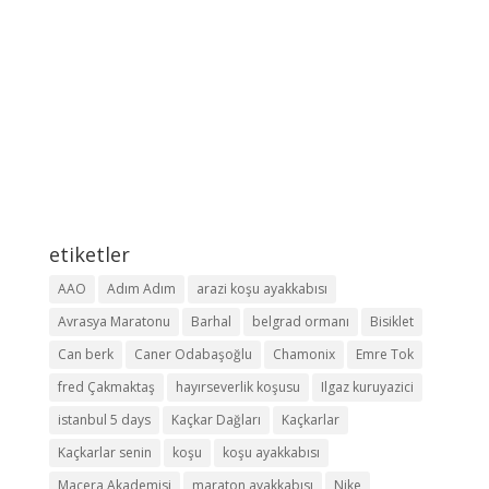
etiketler
AAO
Adım Adım
arazi koşu ayakkabısı
Avrasya Maratonu
Barhal
belgrad ormanı
Bisiklet
Can berk
Caner Odabaşoğlu
Chamonix
Emre Tok
fred Çakmaktaş
hayırseverlik koşusu
Ilgaz kuruyazici
istanbul 5 days
Kaçkar Dağları
Kaçkarlar
Kaçkarlar senin
koşu
koşu ayakkabısı
Macera Akademisi
maraton ayakkabısı
Nike