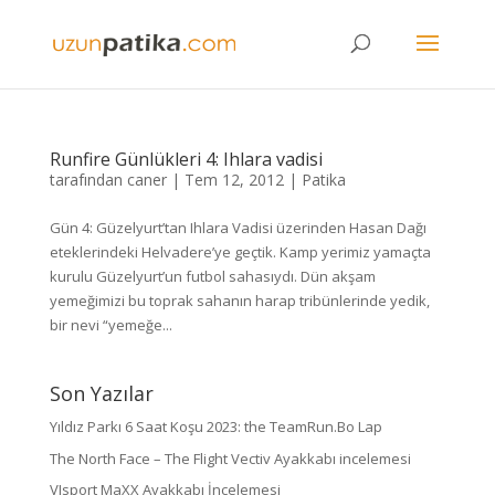
Runfire Günlükleri 4: Ihlara vadisi
tarafından
caner
|
Tem 12, 2012
|
Patika
Gün 4: Güzelyurt’tan Ihlara Vadisi üzerinden Hasan Dağı
eteklerindeki Helvadere’ye geçtik. Kamp yerimiz yamaçta
kurulu Güzelyurt’un futbol sahasıydı. Dün akşam
yemeğimizi bu toprak sahanın harap tribünlerinde yedik,
bir nevi “yemeğe...
Son Yazılar
Yıldız Parkı 6 Saat Koşu 2023: the TeamRun.Bo Lap
The North Face – The Flight Vectiv Ayakkabı incelemesi
VJsport MaXX Ayakkabı İncelemesi