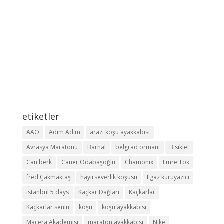
etiketler
AAO
Adım Adım
arazi koşu ayakkabısı
Avrasya Maratonu
Barhal
belgrad ormanı
Bisiklet
Can berk
Caner Odabaşoğlu
Chamonix
Emre Tok
fred Çakmaktaş
hayırseverlik koşusu
Ilgaz kuruyazici
istanbul 5 days
Kaçkar Dağları
Kaçkarlar
Kaçkarlar senin
koşu
koşu ayakkabısı
Macera Akademisi
maraton ayakkabısı
Nike